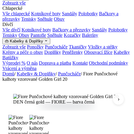
Zobrazit vše
Chlapecké
Vše chlapecké
Kotníkové boty
Sandály
Polobotky
Bačkory a
přezuvky
Tenisky
Sněhule
Obuv
Dívčí
Vše dívčí
Kotníkové boty
Bačkory a přezuvky
Sandály
Polobotky
Tenisky
Obuv
Pantofle
Sněhule
Kozačky
Baleríny
👜 Kabelky & Doplňky
Zobrazit vše
Ponožky
Punčocháče
Tkaničky
Vložky a stélky
Krémy a péče o obuv
Doplňky
Peněženky
Obouvací lžíce
Kabelky
Batůžky
Výprodej %
O nás
Doprava a platba
Kontakt
Obchodní podmínky
Vrácení a výměna
Domů
/
Kabelky & Doplňky
/
Punčocháče
/
Fiore Punčochové
kalhoty vzorované Golden Girl 20
›