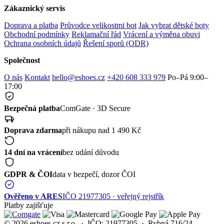
Zákaznický servis
Doprava a platba
Průvodce velikostmi bot
Jak vybrat dětské boty
Obchodní podmínky
Reklamační řád
Vrácení a výměna obuvi
Ochrana osobních údajů
Řešení sporů (ODR)
Společnost
O nás
Kontakt
hello@eshoes.cz
+420 608 333 979
Po–Pá 9:00–
17:00
Bezpečná platba
ComGate · 3D Secure
Doprava zdarma
při nákupu nad 1 490 Kč
14 dní na vrácení
bez udání důvodu
GDPR & ČOI
data v bezpečí, dozor ČOI
Ověřeno v ARES
IČO 21977305 · veřejný rejstřík
Platby zajišťuje
© 2026 eshoes.cz s.r.o. · IČO: 21977305 · Rybná 716/24,