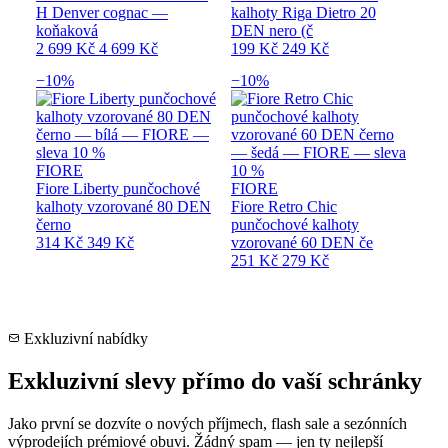
H Denver cognac —
kalhoty Riga Dietro 20
koňaková
DEN nero (č
2 699 Kč
4 699 Kč
199 Kč
249 Kč
−10%
−10%
FIORE
Fiore Liberty punčochové
FIORE
kalhoty vzorované 80 DEN
Fiore Retro Chic
černo
punčochové kalhoty
314 Kč
349 Kč
vzorované 60 DEN če
251 Kč
279 Kč
Exkluzivní nabídky
Exkluzivní slevy přímo do vaší schránky
Jako první se dozvíte o nových příjmech, flash sale a sezónních
výprodejích prémiové obuvi. Žádný spam — jen ty nejlepší