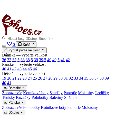
✅
Vše skladem v ČR
· Expedice do 24 h · Ceny pod doporučenou cenou
0
Košík
0
📏 Vybrat podle velikosti
Dámské — vyberte velikost
36
37
37,5
38
38,5
39
39,5
40
40,5
41
42
Pánské — vyberte velikost
40
41
42
43
44
45
46
Dětské — vyberte velikost
19
20
21
22
23
24
25
26
27
28
29
30
31
32
33
34
35
36
37
38
39
40
41
👠 Dámské
Zobrazit vše
Kotníkové boty
Sandály
Pantofle
Mokasíny
Lodičky
Tenisky
Kozačky
Polobotky
Baleríny
Sněhule
👞 Pánské
Zobrazit vše
Polobotky
Kotníkové boty
Pantofle
Mokasíny
👟 Dětské