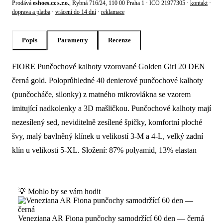
Prodává
eshoes.cz s.r.o.
, Rybná 716/24, 110 00 Praha 1 · IČO 21977305 ·
kontakt
·
doprava a platba
·
vrácení do 14 dní
·
reklamace
Popis
Parametry
Recenze
FIORE Punčochové kalhoty vzorované Golden Girl 20 DEN
Popis produktu Fiore Punčochové kalhot
černá gold. Poloprůhledné 40 denierové punčochové kalhoty
(punčocháče, silonky) z matného mikrovlákna se vzorem
imitující nadkolenky a 3D mašličkou. Punčochové kalhoty mají
nezesílený sed, neviditelně zesílené špičky, komfortní ploché
švy, malý bavlněný klínek u velikostí 3-M a 4-L, velký zadní
klín u velikosti 5-XL. Složení: 87% polyamid, 13% elastan
💡 Mohlo by se vám hodit
Veneziana AR Fiona punčochy samodržící 60 den — černá