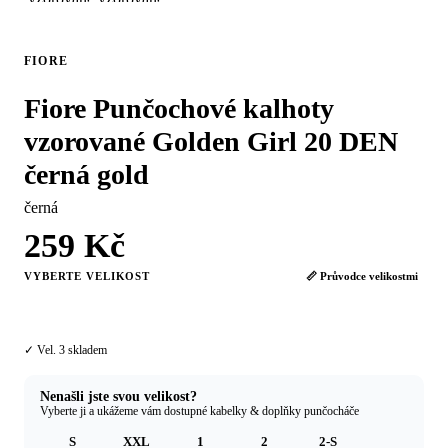
FIORE
Fiore Punčochové kalhoty
vzorované Golden Girl 20 DEN
černá gold
černá
259 Kč
VYBERTE VELIKOST
📏 Průvodce velikostmi
3
✓ Vel. 3 skladem
Nenašli jste svou velikost?
Vyberte ji a ukážeme vám dostupné kabelky & doplňky punčocháče
S
XXL
1
2
2-S