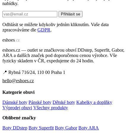
nabídky.
Přihlásit se
Odhlásit se můžete kdykoliv jedním kliknutím. Vaše data
zpracováváme dle
GDPR
.
e
shoes
.cz
eshoes.cz — outlet se značkovou obuví DDstep, Superfit, Gabor,
ARA a dalších značek pod doporučenou cenou výrobce. Vše
fyzicky skladem v ČR, expedujeme do 24 hodin.
📍 Rybná 716/24, 110 00 Praha 1
hello@eshoes.cz
Kategorie obuvi
Dámské boty
Pánské boty
Dětské boty
Kabelky a doplňky
Výprodej obuvi
Všechny produkty
Oblíbené značky
Boty DDstep
Boty Superfit
Boty Gabor
Boty ARA