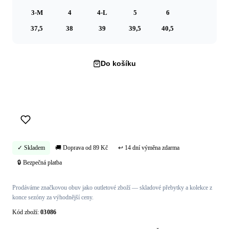
3-M
4
4-L
5
6
37,5
38
39
39,5
40,5
Do košíku
Koupit hned →
✓ Skladem
🚚 Doprava od 89 Kč
↩ 14 dní výměna zdarma
🔒 Bezpečná platba
Prodáváme značkovou obuv jako outletové zboží — skladové přebytky a kolekce z
konce sezóny za výhodnější ceny.
Kód zboží:
03086