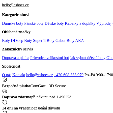
hello@eshoes.cz
Kategorie obuvi
Dámské boty
Pánské boty
Dětské boty
Kabelky a doplňky
Výprodej 
Oblíbené značky
Boty DDstep
Boty Superfit
Boty Gabor
Boty ARA
Zákaznický servis
Doprava a platba
Průvodce velikostmi bot
Jak vybrat dětské boty
Obc
Společnost
O nás
Kontakt
hello@eshoes.cz
+420 608 333 979
Po–Pá 9:00–17:0
Bezpečná platba
ComGate · 3D Secure
Doprava zdarma
při nákupu nad 1 490 Kč
14 dní na vrácení
bez udání důvodu