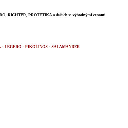
EFADO, RICHTER, PROTETIKA
a dalších se
výhodnými cenami
A
·
LEGERO
·
PIKOLINOS
·
SALAMANDER