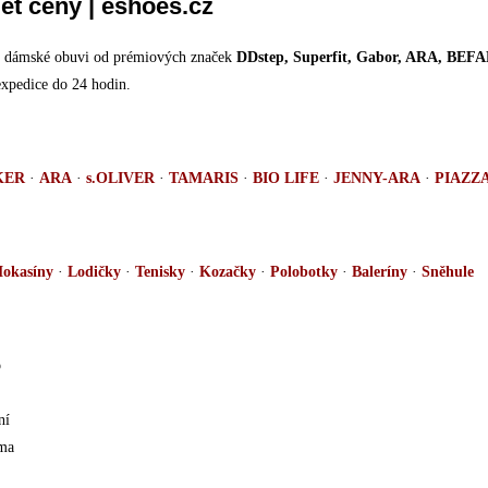
et ceny | eshoes.cz
ku dámské obuvi od prémiových značek
DDstep, Superfit, Gabor, ARA, B
expedice do 24 hodin.
KER
·
ARA
·
s.OLIVER
·
TAMARIS
·
BIO LIFE
·
JENNY-ARA
·
PIAZZ
okasíny
·
Lodičky
·
Tenisky
·
Kozačky
·
Polobotky
·
Baleríny
·
Sněhule
b
ní
ma