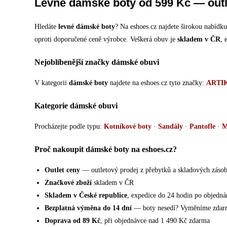
Levné dámské boty od 599 Kč — outl
Hledáte
levné dámské boty
? Na eshoes.cz najdete širokou nabíd
oproti doporučené ceně výrobce. Veškerá obuv je
skladem v ČR
, 
Nejoblíbenější značky dámské obuvi
V kategorii
dámské boty
najdete na eshoes.cz tyto značky:
ARTI
Kategorie dámské obuvi
Procházejte podle typu:
Kotníkové boty
·
Sandály
·
Pantofle
·
M
Proč nakoupit dámské boty na eshoes.cz?
Outlet ceny
— outletový prodej z přebytků a skladových záso
Značkové zboží
skladem v ČR
Skladem v České republice
, expedice do 24 hodin po objedná
Bezplatná výměna do 14 dní
— boty nesedí? Vyměníme zdar
Doprava od 89 Kč
, při objednávce nad 1 490 Kč zdarma