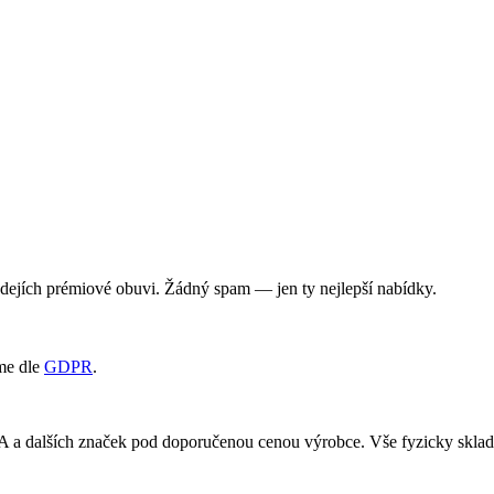
rodejích prémiové obuvi. Žádný spam — jen ty nejlepší nabídky.
me dle
GDPR
.
RA a dalších značek pod doporučenou cenou výrobce. Vše fyzicky skl