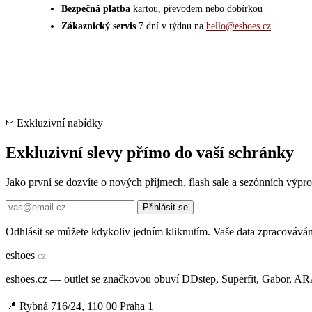
Bezpečná platba
kartou, převodem nebo dobírkou
Zákaznický servis
7 dní v týdnu na
hello@eshoes.cz
Exkluzivní nabídky
Exkluzivní slevy přímo do vaší schránky
Jako první se dozvíte o nových příjmech, flash sale a sezónních výp
Přihlásit se
Odhlásit se můžete kdykoliv jedním kliknutím. Vaše data zpracovává
e
shoes
.cz
eshoes.cz — outlet se značkovou obuví DDstep, Superfit, Gabor, A
📍 Rybná 716/24, 110 00 Praha 1