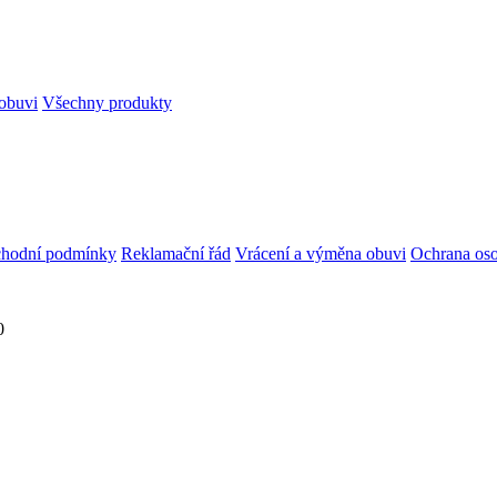
obuvi
Všechny produkty
hodní podmínky
Reklamační řád
Vrácení a výměna obuvi
Ochrana oso
0