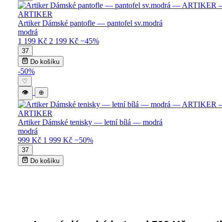
ARTIKER
Artiker Dámské pantofle — pantofel sv.modrá
modrá
1 199 Kč
2 199 Kč
−45%
37
Do košíku
-50%
♡
👁
⊕
ARTIKER
Artiker Dámské tenisky — letní bílá — modrá
modrá
999 Kč
1 999 Kč
−50%
37
Do košíku