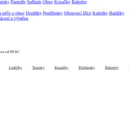
nisky
Pantofle
Sněhule
Obuv
Kozačky
Baleríny
 péče o obuv
Doplňky
Peněženky
Obouvací lžíce
Kabelky
Batůžky
ácení a výměna
ava od 89 Kč
Lodičky
Tenisky
Kozačky
Polobotky
Baleríny
ktů (2 položek)