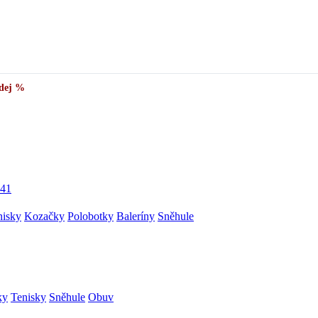
dej %
41
nisky
Kozačky
Polobotky
Baleríny
Sněhule
ky
Tenisky
Sněhule
Obuv