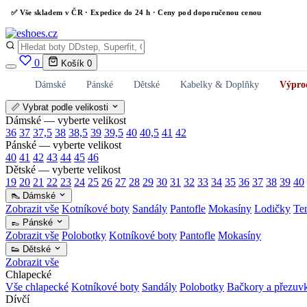
✅
Vše skladem v ČR
· Expedice do 24 h · Ceny pod doporučenou cenou
0
Košík
0
Dámské
Pánské
Dětské
Kabelky & Doplňky
Výpro
📏 Vybrat podle velikosti
Dámské — vyberte velikost
36
37
37,5
38
38,5
39
39,5
40
40,5
41
42
Pánské — vyberte velikost
40
41
42
43
44
45
46
Dětské — vyberte velikost
19
20
21
22
23
24
25
26
27
28
29
30
31
32
33
34
35
36
37
38
39
40
👠 Dámské
Zobrazit vše
Kotníkové boty
Sandály
Pantofle
Mokasíny
Lodičky
Te
👞 Pánské
Zobrazit vše
Polobotky
Kotníkové boty
Pantofle
Mokasíny
👟 Dětské
Zobrazit vše
Chlapecké
Vše chlapecké
Kotníkové boty
Sandály
Polobotky
Bačkory a přezuv
Dívčí