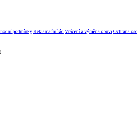
hodní podmínky
Reklamační řád
Vrácení a výměna obuvi
Ochrana oso
0