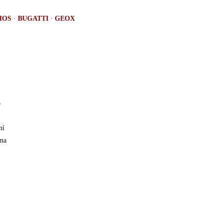
HOS
·
BUGATTI
·
GEOX
b
ní
ma