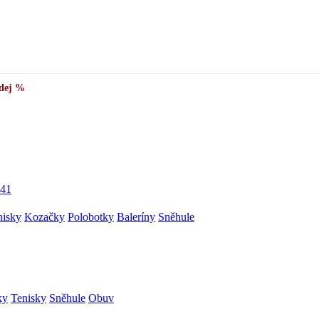
dej %
41
nisky
Kozačky
Polobotky
Baleríny
Sněhule
ky
Tenisky
Sněhule
Obuv