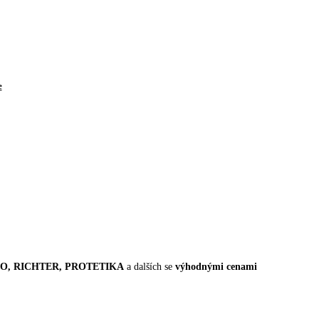
e
FADO, RICHTER, PROTETIKA
a dalších se
výhodnými cenami