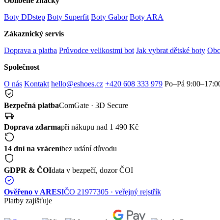
Oblíbené značky
Boty DDstep
Boty Superfit
Boty Gabor
Boty ARA
Zákaznický servis
Doprava a platba
Průvodce velikostmi bot
Jak vybrat dětské boty
Obc
Společnost
O nás
Kontakt
hello@eshoes.cz
+420 608 333 979
Po–Pá 9:00–17:0
Bezpečná platba
ComGate · 3D Secure
Doprava zdarma
při nákupu nad 1 490 Kč
14 dní na vrácení
bez udání důvodu
GDPR & ČOI
data v bezpečí, dozor ČOI
Ověřeno v ARES
IČO 21977305 · veřejný rejstřík
Platby zajišťuje