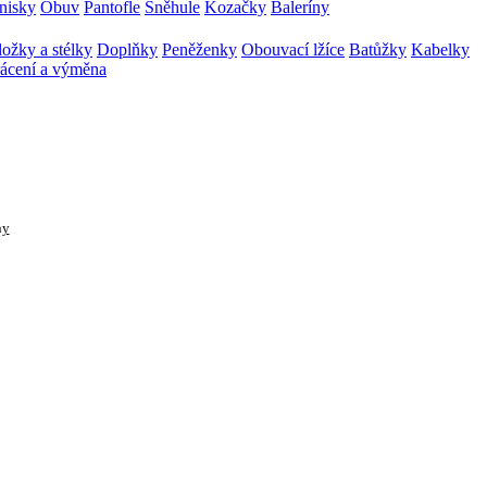
nisky
Obuv
Pantofle
Sněhule
Kozačky
Baleríny
ožky a stélky
Doplňky
Peněženky
Obouvací lžíce
Batůžky
Kabelky
ácení a výměna
ny
ktů (0 položek)