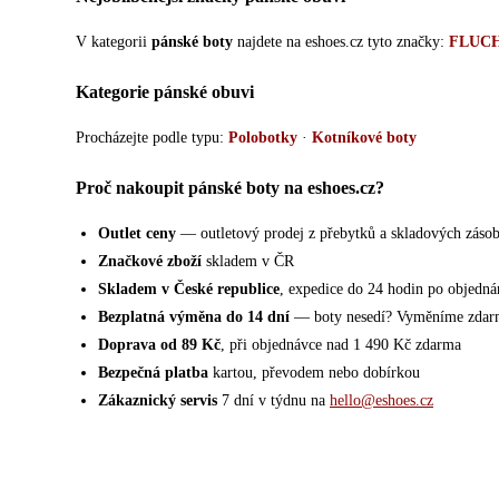
V kategorii
pánské boty
najdete na eshoes.cz tyto značky:
FLUC
Kategorie pánské obuvi
Procházejte podle typu:
Polobotky
·
Kotníkové boty
Proč nakoupit pánské boty na eshoes.cz?
Outlet ceny
— outletový prodej z přebytků a skladových záso
Značkové zboží
skladem v ČR
Skladem v České republice
, expedice do 24 hodin po objedná
Bezplatná výměna do 14 dní
— boty nesedí? Vyměníme zdar
Doprava od 89 Kč
, při objednávce nad 1 490 Kč zdarma
Bezpečná platba
kartou, převodem nebo dobírkou
Zákaznický servis
7 dní v týdnu na
hello@eshoes.cz