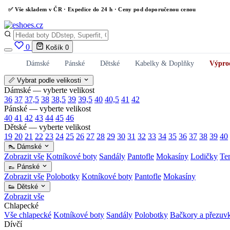
✅
Vše skladem v ČR
· Expedice do 24 h · Ceny pod doporučenou cenou
0
Košík
0
Dámské
Pánské
Dětské
Kabelky & Doplňky
Výpro
📏 Vybrat podle velikosti
Dámské — vyberte velikost
36
37
37,5
38
38,5
39
39,5
40
40,5
41
42
Pánské — vyberte velikost
40
41
42
43
44
45
46
Dětské — vyberte velikost
19
20
21
22
23
24
25
26
27
28
29
30
31
32
33
34
35
36
37
38
39
40
👠 Dámské
Zobrazit vše
Kotníkové boty
Sandály
Pantofle
Mokasíny
Lodičky
Te
👞 Pánské
Zobrazit vše
Polobotky
Kotníkové boty
Pantofle
Mokasíny
👟 Dětské
Zobrazit vše
Chlapecké
Vše chlapecké
Kotníkové boty
Sandály
Polobotky
Bačkory a přezuv
Dívčí