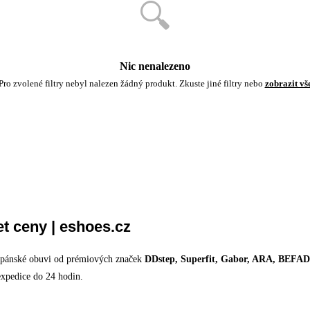
🔍
Nic nenalezeno
Pro zvolené filtry nebyl nalezen žádný produkt. Zkuste jiné filtry nebo
zobrazit vš
t ceny | eshoes.cz
u pánské obuvi od prémiových značek
DDstep, Superfit, Gabor, ARA, BE
expedice do 24 hodin.