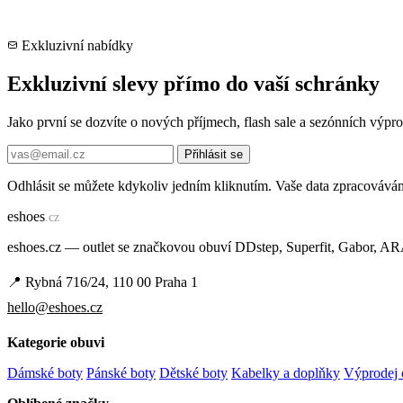
Exkluzivní nabídky
Exkluzivní slevy přímo do vaší schránky
Jako první se dozvíte o nových příjmech, flash sale a sezónních výp
Přihlásit se
Odhlásit se můžete kdykoliv jedním kliknutím. Vaše data zpracovává
e
shoes
.cz
eshoes.cz — outlet se značkovou obuví DDstep, Superfit, Gabor, A
📍 Rybná 716/24, 110 00 Praha 1
hello@eshoes.cz
Kategorie obuvi
Dámské boty
Pánské boty
Dětské boty
Kabelky a doplňky
Výprodej 