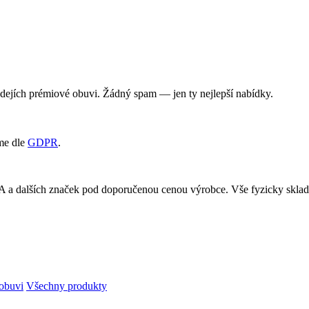
rodejích prémiové obuvi. Žádný spam — jen ty nejlepší nabídky.
me dle
GDPR
.
RA a dalších značek pod doporučenou cenou výrobce. Vše fyzicky skl
obuvi
Všechny produkty