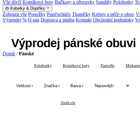
Vše dívčí
Kotníkové boty
Bačkory a přezuvky
Sandály
Polobotky
Te
👜 Kabelky & Doplňky
Zobrazit vše
Ponožky
Punčocháče
Tkaničky
Krémy a péče o obuv
Vl
Výprodej %
O nás
Doprava a platba
Kontakt
Obchodní podmínky
Vr
Výprodej pánské obuvi
Domů
/
Pánské
Vše
Polobotky
Kotníkové boty
Pantofle
Mokasí
Velikost
Značka
Barva
✕
✕
Pánské
Výprodej
Zrušit vše
Výprodej pánské obuvi — katalog produ