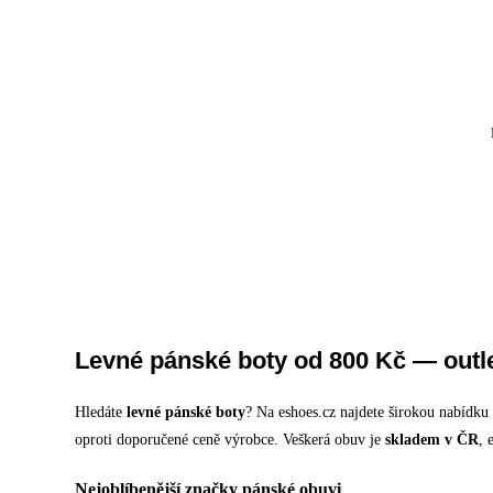
Levné pánské boty od 800 Kč — outle
Hledáte
levné pánské boty
? Na eshoes.cz najdete širokou nabídk
oproti doporučené ceně výrobce. Veškerá obuv je
skladem v ČR
, 
Nejoblíbenější značky pánské obuvi