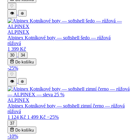
♡
👁
⊕
ALPINEX
Alpinex Kotníkové boty — softshell šedo — růžová
růžová
1 399 Kč
30
34
Do košíku
-25%
♡
👁
⊕
ALPINEX
Alpinex Kotníkové boty — softshell zimní černo — růžová
růžová
1 124 Kč
1 499 Kč
−25%
37
Do košíku
-10%