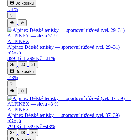
Do košíku
-31%
♡
👁
⊕
ALPINEX
Alpinex Dětské tenisky — sportovní růžová (vel. 29–31)
růžová
899 Kč
1 299 Kč
−31%
29
30
31
Do košíku
-43%
♡
👁
⊕
ALPINEX
Alpinex Dětské tenisky — sportovní růžová (vel. 37–39)
růžová
799 Kč
1 399 Kč
−43%
37
38
39
Do košíku