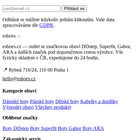
Přihlásit se
Odhlásit se můžete kdykoliv jedním kliknutím. Vaše data
zpracováváme dle
GDPR
.
e
shoes
.cz
eshoes.cz — outlet se značkovou obuví DDstep, Superfit, Gabor,
ARA a dalších značek pod doporučenou cenou výrobce. Vše
fyzicky skladem v ČR, expedujeme do 24 hodin.
📍 Rybná 716/24, 110 00 Praha 1
hello@eshoes.cz
Kategorie obuvi
Dámské boty
Pánské boty
Dětské boty
Kabelky a doplňky
Výprodej obuvi
Všechny produkty
Oblíbené značky
Boty DDstep
Boty Superfit
Boty Gabor
Boty ARA
Zákaznický servis