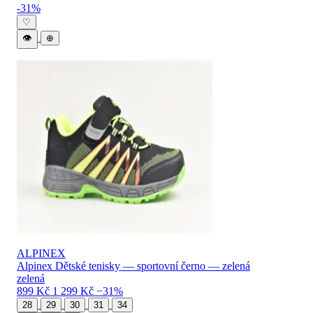
Levné boty ALPINEX — katalog produktů
-31%
♡
👁
⊕
ALPINEX
Alpinex Dětské tenisky — sportovní černo — zelená
zelená
899 Kč
1 299 Kč
−31%
28
29
30
31
34