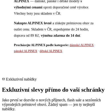
ALPINEX
— dámské, pánské i dětské modely
s
výhodnými cenami
oproti doporučené ceně výrobce.
Všechny boty jsou skladem v ČR.
Nakupte ALPINEX levně
a získejte prémiovou obuv za
outlet cenu. Skladem v ČR, expedujeme do 24 hodin,
doprava od 89 Kč,
výměna zdarma do 14 dní
.
Procházejte ALPINEX podle kategorie:
dámské ALPINEX
·
pánské ALPINEX
·
dětské ALPINEX
Exkluzivní nabídky
Exkluzivní slevy přímo do vaší schránky
Jako první se dozvíte o nových příjmech, flash sale a sezónních
výprodejích prémiové obuvi. Žádný spam — jen ty nejlepší
nabídky.