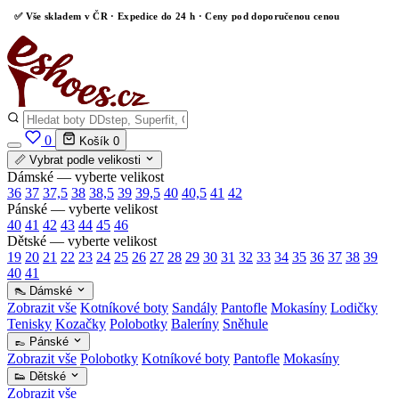
✅
Vše skladem v ČR
· Expedice do 24 h · Ceny pod doporučenou cenou
0
Košík
0
📏 Vybrat podle velikosti
Dámské — vyberte velikost
36
37
37,5
38
38,5
39
39,5
40
40,5
41
42
Pánské — vyberte velikost
40
41
42
43
44
45
46
Dětské — vyberte velikost
19
20
21
22
23
24
25
26
27
28
29
30
31
32
33
34
35
36
37
38
39
40
41
👠 Dámské
Zobrazit vše
Kotníkové boty
Sandály
Pantofle
Mokasíny
Lodičky
Tenisky
Kozačky
Polobotky
Baleríny
Sněhule
👞 Pánské
Zobrazit vše
Polobotky
Kotníkové boty
Pantofle
Mokasíny
👟 Dětské
Zobrazit vše