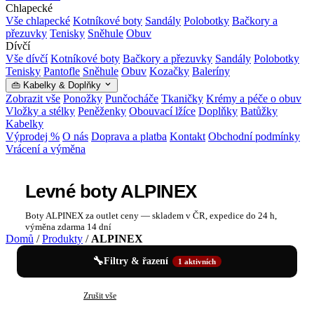
Chlapecké
Vše chlapecké
Kotníkové boty
Sandály
Polobotky
Bačkory a
přezuvky
Tenisky
Sněhule
Obuv
Dívčí
Vše dívčí
Kotníkové boty
Bačkory a přezuvky
Sandály
Polobotky
Tenisky
Pantofle
Sněhule
Obuv
Kozačky
Baleríny
👜 Kabelky & Doplňky
Zobrazit vše
Ponožky
Punčocháče
Tkaničky
Krémy a péče o obuv
Vložky a stélky
Peněženky
Obouvací lžíce
Doplňky
Batůžky
Kabelky
Výprodej %
O nás
Doprava a platba
Kontakt
Obchodní podmínky
Vrácení a výměna
Levné boty ALPINEX
Boty ALPINEX za outlet ceny — skladem v ČR, expedice do 24 h,
výměna zdarma 14 dní
Domů
/
Produkty
/
ALPINEX
🔧
Filtry & řazení
1 aktivních
✕
ALPINEX
Zrušit vše