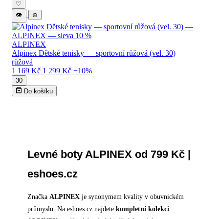
♡
👁
⊕
ALPINEX
Alpinex Dětské tenisky — sportovní růžová (vel. 30)
růžová
1 169 Kč
1 299 Kč
−10%
30
Do košíku
Levné boty ALPINEX od 799 Kč |
eshoes.cz
Značka
ALPINEX
je synonymem kvality v obuvnickém
průmyslu. Na eshoes.cz najdete
kompletní kolekci