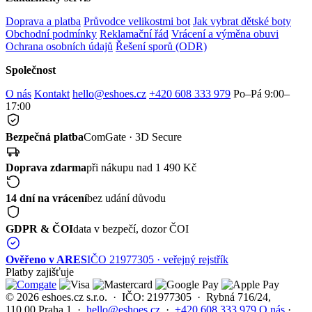
Doprava a platba
Průvodce velikostmi bot
Jak vybrat dětské boty
Obchodní podmínky
Reklamační řád
Vrácení a výměna obuvi
Ochrana osobních údajů
Řešení sporů (ODR)
Společnost
O nás
Kontakt
hello@eshoes.cz
+420 608 333 979
Po–Pá 9:00–
17:00
Bezpečná platba
ComGate · 3D Secure
Doprava zdarma
při nákupu nad 1 490 Kč
14 dní na vrácení
bez udání důvodu
GDPR & ČOI
data v bezpečí, dozor ČOI
Ověřeno v ARES
IČO 21977305 · veřejný rejstřík
Platby zajišťuje
© 2026 eshoes.cz s.r.o. · IČO: 21977305 · Rybná 716/24,
110 00 Praha 1 ·
hello@eshoes.cz
·
+420 608 333 979
O nás
·