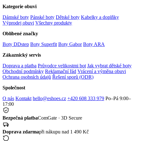
Kategorie obuvi
Dámské boty
Pánské boty
Dětské boty
Kabelky a doplňky
Výprodej obuvi
Všechny produkty
Oblíbené značky
Boty DDstep
Boty Superfit
Boty Gabor
Boty ARA
Zákaznický servis
Doprava a platba
Průvodce velikostmi bot
Jak vybrat dětské boty
Obchodní podmínky
Reklamační řád
Vrácení a výměna obuvi
Ochrana osobních údajů
Řešení sporů (ODR)
Společnost
O nás
Kontakt
hello@eshoes.cz
+420 608 333 979
Po–Pá 9:00–
17:00
Bezpečná platba
ComGate · 3D Secure
Doprava zdarma
při nákupu nad 1 490 Kč