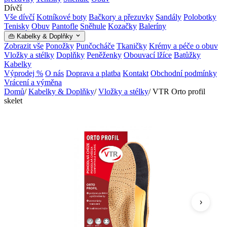
Dívčí
Vše dívčí
Kotníkové boty
Bačkory a přezuvky
Sandály
Polobotky
Tenisky
Obuv
Pantofle
Sněhule
Kozačky
Baleríny
👜 Kabelky & Doplňky
Zobrazit vše
Ponožky
Punčocháče
Tkaničky
Krémy a péče o obuv
Vložky a stélky
Doplňky
Peněženky
Obouvací lžíce
Batůžky
Kabelky
Výprodej %
O nás
Doprava a platba
Kontakt
Obchodní podmínky
Vrácení a výměna
Domů
/
Kabelky & Doplňky
/
Vložky a stélky
/
VTR Orto profil
skelet
›