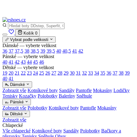
✅
Vše skladem v ČR
· Expedice do 24 h · Ceny pod doporučenou cenou
Košík
0
📏 Vybrat podle velikosti
Dámské — vyberte velikost
36
37
37,5
38
38,5
39
39,5
40
40,5
41
42
Pánské — vyberte velikost
40
41
42
43
44
45
46
Dětské — vyberte velikost
19
20
21
22
23
24
25
26
27
28
29
30
31
32
33
34
35
36
37
38
39
40
41
👠 Dámské
Zobrazit vše
Kotníkové boty
Sandály
Pantofle
Mokasíny
Lodičky
Tenisky
Kozačky
Polobotky
Baleríny
Sněhule
👞 Pánské
Zobrazit vše
Polobotky
Kotníkové boty
Pantofle
Mokasíny
👟 Dětské
Zobrazit vše
Chlapecké
Vše chlapecké
Kotníkové boty
Sandály
Polobotky
Bačkory a
přezuvky
Tenisky
Sněhule
Obuv