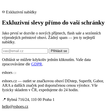
Exkluzivní nabídky
Exkluzivní slevy přímo do vaší schránky
Jako první se dozvíte o nových příjmech, flash sale a sezónních
výprodejích prémiové obuvi. Žádný spam — jen ty nejlepší
nabídky.
Přihlásit se
Odhlásit se můžete kdykoliv jedním kliknutím. Vaše data
zpracováváme dle
GDPR
.
e
shoes
.cz
eshoes.cz — outlet se značkovou obuví DDstep, Superfit, Gabor,
ARA a dalších značek pod doporučenou cenou výrobce. Vše
fyzicky skladem v ČR, expedujeme do 24 hodin.
📍 Rybná 716/24, 110 00 Praha 1
hello@eshoes.cz