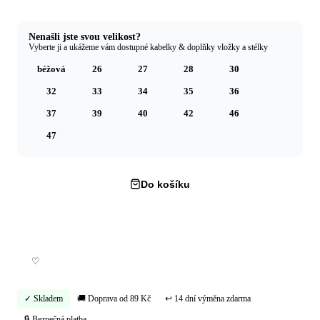
Nenašli jste svou velikost?
Vyberte ji a ukážeme vám dostupné kabelky & doplňky vložky a stélky
béžová
26
27
28
30
32
33
34
35
36
37
39
40
42
46
47
Do košíku
Koupit hned →
♡
✓ Skladem
🚚 Doprava od 89 Kč
↩ 14 dní výměna zdarma
🔒 Bezpečná platba