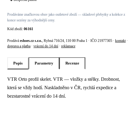
Prodáváme značkovou obuv jako outletové zboží — skladové přebytky a kolekce z
konce sezóny za výhodnější ceny.
Kód zboží:
06161
Prodává
eshoes.cz s.r.o.
, Rybná 716/24, 110 00 Praha 1 · IČO 21977305 ·
kontakt
·
doprava a platba
·
vrácení do 14 dní
·
reklamace
Popis
Parametry
Recenze
VTR Orto profil skelet. VTR — vložky a stélky. Drobnost,
Popis produktu VTR Orto profil skelet
která se vždy hodí. Naskladněno v ČR, rychlá expedice a
bezstarostné vrácení do 14 dní.