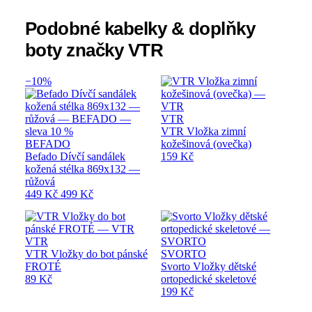
Podobné kabelky & doplňky
boty značky VTR
−10%
VTR
VTR Vložka zimní
BEFADO
kožešinová (ovečka)
Befado Dívčí sandálek
159 Kč
kožená stélka 869x132 —
růžová
449 Kč
499 Kč
VTR
VTR Vložky do bot pánské
SVORTO
FROTÉ
Svorto Vložky dětské
89 Kč
ortopedické skeletové
199 Kč