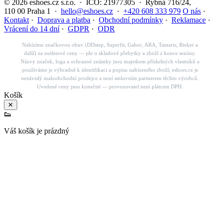
© 2026 eshoes.cz s.r.o. · IČO: 21977305 · Rybná 716/24,
110 00 Praha 1 ·
hello@eshoes.cz
·
+420 608 333 979
O nás
·
Kontakt
·
Doprava a platba
·
Obchodní podmínky
·
Reklamace
·
Vrácení do 14 dní
·
GDPR
·
ODR
Nabízíme značkovou obuv (DDstep, Superfit, Gabor, ARA, Tamaris, Rieker a
další) za outletové ceny — jde o skladové přebytky a zboží z konce sezóny.
Názvy značek, loga a ochranné známky jsou majetkem příslušných vlastníků a
používáme je výhradně k identifikaci a popisu nabízeného zboží; eshoes.cz je
nezávislý maloobchodní prodejce a není smluvním partnerem těchto výrobců.
Uvedené ceny jsou konečné — provozovatel není plátcem DPH.
Košík
✕
👟
Váš košík je prázdný