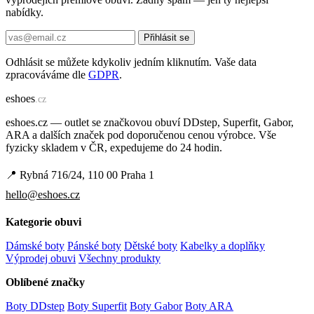
nabídky.
Přihlásit se
Odhlásit se můžete kdykoliv jedním kliknutím. Vaše data
zpracováváme dle
GDPR
.
e
shoes
.cz
eshoes.cz — outlet se značkovou obuví DDstep, Superfit, Gabor,
ARA a dalších značek pod doporučenou cenou výrobce. Vše
fyzicky skladem v ČR, expedujeme do 24 hodin.
📍 Rybná 716/24, 110 00 Praha 1
hello@eshoes.cz
Kategorie obuvi
Dámské boty
Pánské boty
Dětské boty
Kabelky a doplňky
Výprodej obuvi
Všechny produkty
Oblíbené značky
Boty DDstep
Boty Superfit
Boty Gabor
Boty ARA