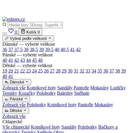
✅
Vše skladem v ČR
· Expedice do 24 h · Ceny pod doporučenou cenou
0
Košík
0
📏 Vybrat podle velikosti
Dámské — vyberte velikost
36
37
37,5
38
38,5
39
39,5
40
40,5
41
42
Pánské — vyberte velikost
40
41
42
43
44
45
46
Dětské — vyberte velikost
19
20
21
22
23
24
25
26
27
28
29
30
31
32
33
34
35
36
37
38
39
40
41
👠 Dámské
Zobrazit vše
Kotníkové boty
Sandály
Pantofle
Mokasíny
Lodičky
Tenisky
Kozačky
Polobotky
Baleríny
Sněhule
👞 Pánské
Zobrazit vše
Polobotky
Kotníkové boty
Pantofle
Mokasíny
👟 Dětské
Zobrazit vše
Chlapecké
Vše chlapecké
Kotníkové boty
Sandály
Polobotky
Bačkory a
přezuvky
Tenisky
Sněhule
Obuv