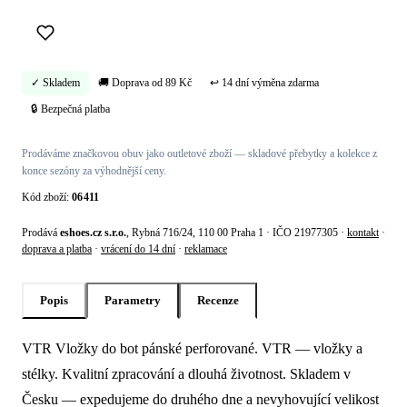
✓ Skladem
🚚 Doprava od 89 Kč
↩ 14 dní výměna zdarma
🔒 Bezpečná platba
Prodáváme značkovou obuv jako outletové zboží — skladové přebytky a kolekce z
konce sezóny za výhodnější ceny.
Kód zboží:
06411
Prodává
eshoes.cz s.r.o.
, Rybná 716/24, 110 00 Praha 1 · IČO 21977305 ·
kontakt
·
doprava a platba
·
vrácení do 14 dní
·
reklamace
Popis
Parametry
Recenze
VTR Vložky do bot pánské perforované. VTR — vložky a
Popis produktu VTR Vložky do bot páns
stélky. Kvalitní zpracování a dlouhá životnost. Skladem v
Česku — expedujeme do druhého dne a nevyhovující velikost