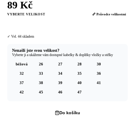
89 Kč
VYBERTE VELIKOST
📏 Průvodce velikostmi
44
✓ Vel. 44 skladem
Nenašli jste svou velikost?
Vyberte ji a ukážeme vám dostupné kabelky & doplňky vložky a stélky
béžová
26
27
28
30
32
33
34
35
36
37
38
39
40
41
42
45
46
47
Do košíku
Koupit hned →