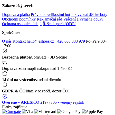
Zákaznický servis
Doprava a platba
Průvodce velikostmi bot
Jak vybrat dětské boty
Obchodní podmínky
Reklamační řád
Vrácení a výměna obuvi
Ochrana osobních údajů
Řešení sporů (ODR)
Společnost
O nás
Kontakt
hello@eshoes.cz
+420 608 333 979
Po–Pá 9:00–
17:00
Bezpečná platba
ComGate · 3D Secure
Doprava zdarma
při nákupu nad 1 490 Kč
14 dní na vrácení
bez udání důvodu
GDPR & ČOI
data v bezpečí, dozor ČOI
Ověřeno v ARES
IČO 21977305 · veřejný rejstřík
Platby zajišťuje