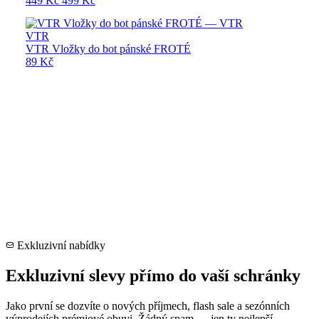
449 Kč
499 Kč
VTR
VTR Vložky do bot pánské FROTÉ
89 Kč
Exkluzivní nabídky
Exkluzivní slevy přímo do vaší schránky
Jako první se dozvíte o nových příjmech, flash sale a sezónních
výprodejích prémiové obuvi. Žádný spam — jen ty nejlepší