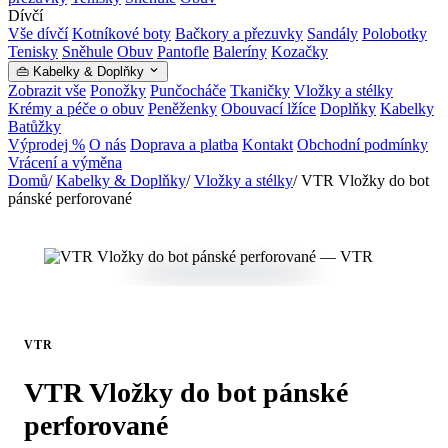
Dívčí
Vše dívčí
Kotníkové boty
Bačkory a přezuvky
Sandály
Polobotky
Tenisky
Sněhule
Obuv
Pantofle
Baleríny
Kozačky
👜 Kabelky & Doplňky
Zobrazit vše
Ponožky
Punčocháče
Tkaničky
Vložky a stélky
Krémy a péče o obuv
Peněženky
Obouvací lžíce
Doplňky
Kabelky
Batůžky
Výprodej %
O nás
Doprava a platba
Kontakt
Obchodní podmínky
Vrácení a výměna
Domů
/
Kabelky & Doplňky
/
Vložky a stélky
/
VTR Vložky do bot
pánské perforované
VTR
VTR Vložky do bot pánské
perforované