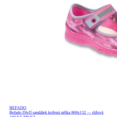
BEFADO
Befado Dívčí sandálek kožená stélka 869x132 — růžová