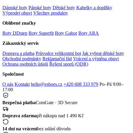
Dámské boty
Pánské boty
Dětské boty
Kabelky a doplňky
Výprodej obuvi
Všechny produkty
Oblíbené značky
Boty DDstep
Boty Superfit
Boty Gabor
Boty ARA
Zákaznický servis
Doprava a platba
Průvodce velikostmi bot
Jak vybrat dětské boty
Obchodní podmínky
Reklamační řád
Vrácení a výměna obuvi
Ochrana osobních údajů
Řešení sporů (ODR)
Společnost
O nás
Kontakt
hello@eshoes.cz
+420 608 333 979
Po–Pá 9:00–
17:00
Bezpečná platba
ComGate · 3D Secure
Doprava zdarma
při nákupu nad 1 490 Kč
14 dní na vrácení
bez udání důvodu