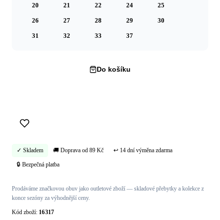
20
21
22
24
25
26
27
28
29
30
31
32
33
37
Do košíku
Koupit hned →
✓ Skladem
🚚 Doprava od 89 Kč
↩ 14 dní výměna zdarma
🔒 Bezpečná platba
Prodáváme značkovou obuv jako outletové zboží — skladové přebytky a kolekce z
konce sezóny za výhodnější ceny.
Kód zboží:
16317