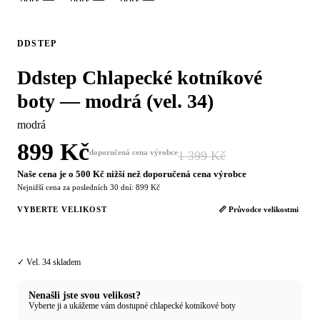
DDSTEP
Ddstep Chlapecké kotníkové
boty — modrá (vel. 34)
modrá
899 Kč
doporučená cena výrobce
1 399 Kč
−36 %
Naše cena je o 500 Kč nižší než doporučená cena výrobce
Nejnižší cena za posledních 30 dní: 899 Kč
VYBERTE VELIKOST
📏 Průvodce velikostmi
34
✓ Vel. 34 skladem
Nenašli jste svou velikost?
Vyberte ji a ukážeme vám dostupné chlapecké kotníkové boty