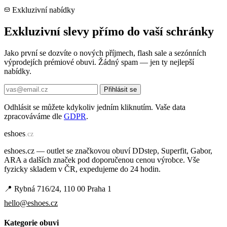
Exkluzivní nabídky
Exkluzivní slevy přímo do vaší schránky
Jako první se dozvíte o nových příjmech, flash sale a sezónních
výprodejích prémiové obuvi. Žádný spam — jen ty nejlepší
nabídky.
Přihlásit se
Odhlásit se můžete kdykoliv jedním kliknutím. Vaše data
zpracováváme dle
GDPR
.
e
shoes
.cz
eshoes.cz — outlet se značkovou obuví DDstep, Superfit, Gabor,
ARA a dalších značek pod doporučenou cenou výrobce. Vše
fyzicky skladem v ČR, expedujeme do 24 hodin.
📍 Rybná 716/24, 110 00 Praha 1
hello@eshoes.cz
Kategorie obuvi