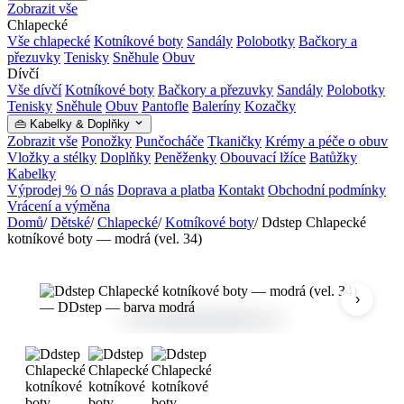
Zobrazit vše
Chlapecké
Vše chlapecké
Kotníkové boty
Sandály
Polobotky
Bačkory a
přezuvky
Tenisky
Sněhule
Obuv
Dívčí
Vše dívčí
Kotníkové boty
Bačkory a přezuvky
Sandály
Polobotky
Tenisky
Sněhule
Obuv
Pantofle
Baleríny
Kozačky
👜 Kabelky & Doplňky
Zobrazit vše
Ponožky
Punčocháče
Tkaničky
Krémy a péče o obuv
Vložky a stélky
Doplňky
Peněženky
Obouvací lžíce
Batůžky
Kabelky
Výprodej %
O nás
Doprava a platba
Kontakt
Obchodní podmínky
Vrácení a výměna
Domů
/
Dětské
/
Chlapecké
/
Kotníkové boty
/
Ddstep Chlapecké
kotníkové boty — modrá (vel. 34)
›