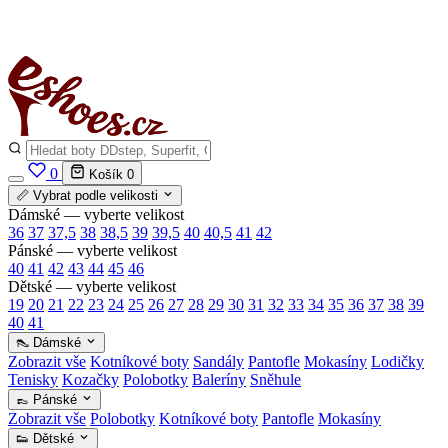
✅
Vše skladem v ČR
· Expedice do 24 h · Ceny pod doporučenou cenou
0
Košík
0
📏 Vybrat podle velikosti
Dámské — vyberte velikost
36
37
37,5
38
38,5
39
39,5
40
40,5
41
42
Pánské — vyberte velikost
40
41
42
43
44
45
46
Dětské — vyberte velikost
19
20
21
22
23
24
25
26
27
28
29
30
31
32
33
34
35
36
37
38
39
40
41
👠 Dámské
Zobrazit vše
Kotníkové boty
Sandály
Pantofle
Mokasíny
Lodičky
Tenisky
Kozačky
Polobotky
Baleríny
Sněhule
👞 Pánské
Zobrazit vše
Polobotky
Kotníkové boty
Pantofle
Mokasíny
👟 Dětské