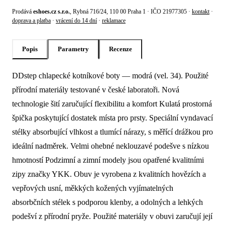
Prodává
eshoes.cz s.r.o.
, Rybná 716/24, 110 00 Praha 1 · IČO 21977305 ·
kontakt
·
doprava a platba
·
vrácení do 14 dní
·
reklamace
Popis
Parametry
Recenze
DDstep chlapecké kotníkové boty — modrá (vel. 34). Použité
Popis produktu Ddstep Chlapecké kotník
přírodní materiály testované v české laboratoři. Nová
technologie šití zaručující flexibilitu a komfort Kulatá prostorná
špička poskytující dostatek místa pro prsty. Speciální vyndavací
stélky absorbující vlhkost a tlumící nárazy, s měřící drážkou pro
ideální nadměrek. Velmi ohebné neklouzavé podešve s nízkou
hmotností Podzimní a zimní modely jsou opatřené kvalitními
zipy značky YKK. Obuv je vyrobena z kvalitních hovězích a
vepřových usní, měkkých kožených vyjímatelných
absorbčních stélek s podporou klenby, a odolných a lehkých
podešví z přírodní pryže. Použité materiály v obuvi zaručují její