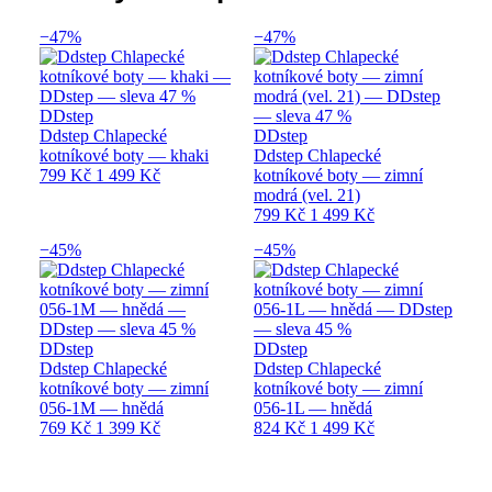
−47%
−47%
DDstep
Ddstep Chlapecké
DDstep
kotníkové boty — khaki
Ddstep Chlapecké
799 Kč
1 499 Kč
kotníkové boty — zimní
modrá (vel. 21)
799 Kč
1 499 Kč
−45%
−45%
DDstep
DDstep
Ddstep Chlapecké
Ddstep Chlapecké
kotníkové boty — zimní
kotníkové boty — zimní
056-1M — hnědá
056-1L — hnědá
769 Kč
1 399 Kč
824 Kč
1 499 Kč