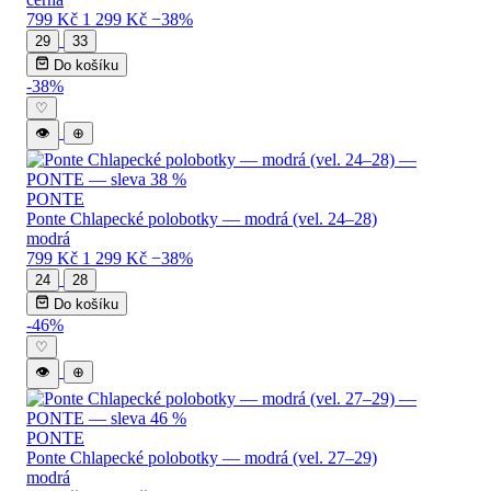
799 Kč
1 299 Kč
−38%
29
33
Do košíku
-38%
♡
👁
⊕
PONTE
Ponte Chlapecké polobotky — modrá (vel. 24–28)
modrá
799 Kč
1 299 Kč
−38%
24
28
Do košíku
-46%
♡
👁
⊕
PONTE
Ponte Chlapecké polobotky — modrá (vel. 27–29)
modrá