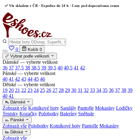
✅
Vše skladem v ČR
· Expedice do 24 h · Ceny pod doporučenou cenou
0
Košík
0
📏 Vybrat podle velikosti
Dámské — vyberte velikost
36
37
37,5
38
38,5
39
39,5
40
40,5
41
42
Pánské — vyberte velikost
40
41
42
43
44
45
46
Dětské — vyberte velikost
19
20
21
22
23
24
25
26
27
28
29
30
31
32
33
34
35
36
37
38
39
40
41
👠 Dámské
Zobrazit vše
Kotníkové boty
Sandály
Pantofle
Mokasíny
Lodičky
Tenisky
Kozačky
Polobotky
Baleríny
Sněhule
👞 Pánské
Zobrazit vše
Polobotky
Kotníkové boty
Pantofle
Mokasíny
👟 Dětské
Zobrazit vše