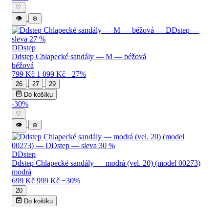
♡
👁
⊕
DDstep
Ddstep Chlapecké sandály — M — béžová
béžová
799 Kč
1 099 Kč
−27%
26
27
29
Do košíku
-30%
♡
👁
⊕
DDstep
Ddstep Chlapecké sandály — modrá (vel. 20) (model 00273)
modrá
699 Kč
999 Kč
−30%
20
Do košíku