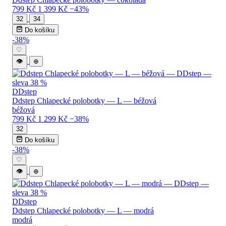
799 Kč
1 399 Kč
−43%
32
34
Do košíku
-38%
♡
👁
⊕
DDstep
Ddstep Chlapecké polobotky — L — béžová
béžová
799 Kč
1 299 Kč
−38%
32
Do košíku
-38%
♡
👁
⊕
DDstep
Ddstep Chlapecké polobotky — L — modrá
modrá