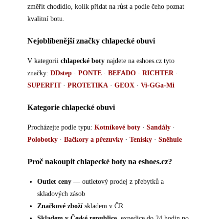
změřit chodidlo, kolik přidat na růst a podle čeho poznat
kvalitní botu.
Nejoblíbenější značky chlapecké obuvi
V kategorii
chlapecké boty
najdete na eshoes.cz tyto
značky:
DDstep
·
PONTE
·
BEFADO
·
RICHTER
·
SUPERFIT
·
PROTETIKA
·
GEOX
·
Vi-GGa-Mi
Kategorie chlapecké obuvi
Procházejte podle typu:
Kotníkové boty
·
Sandály
·
Polobotky
·
Bačkory a přezuvky
·
Tenisky
·
Sněhule
Proč nakoupit chlapecké boty na eshoes.cz?
Outlet ceny
— outletový prodej z přebytků a
skladových zásob
Značkové zboží
skladem v ČR
Skladem v České republice
, expedice do 24 hodin po