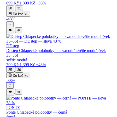
899 Kč
1 399 Kč
−36%
28
31
Do košíku
-43%
♡
👁
⊕
DDstep
Ddstep Chlapecké polobotky — sv.modrá světle modrá (vel.
35–36)
světle modrá
799 Kč
1 399 Kč
−43%
35
36
Do košíku
-38%
♡
👁
⊕
PONTE
Ponte Chlapecké polobotky — černá
černá