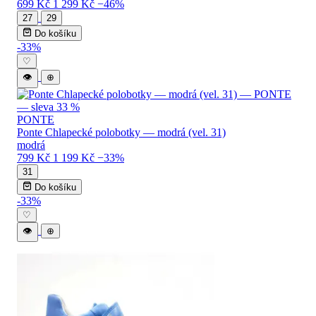
699 Kč
1 299 Kč
−46%
27
29
Do košíku
-33%
♡
👁
⊕
PONTE
Ponte Chlapecké polobotky — modrá (vel. 31)
modrá
799 Kč
1 199 Kč
−33%
31
Do košíku
-33%
♡
👁
⊕