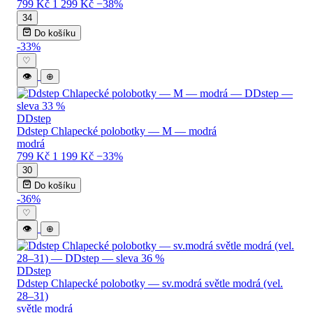
799 Kč
1 299 Kč
−38%
34
Do košíku
-33%
♡
👁
⊕
DDstep
Ddstep Chlapecké polobotky — M — modrá
modrá
799 Kč
1 199 Kč
−33%
30
Do košíku
-36%
♡
👁
⊕
DDstep
Ddstep Chlapecké polobotky — sv.modrá světle modrá (vel.
28–31)
světle modrá