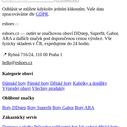
Odhlásit se můžete kdykoliv jedním kliknutím. Vaše data
zpracováváme dle
GDPR
.
e
shoes
.cz
eshoes.cz — outlet se značkovou obuví DDstep, Superfit, Gabor,
ARA a dalších značek pod doporučenou cenou výrobce. Vše
fyzicky skladem v ČR, expedujeme do 24 hodin.
📍 Rybná 716/24, 110 00 Praha 1
hello@eshoes.cz
Kategorie obuvi
Dámské boty
Pánské boty
Dětské boty
Kabelky a doplňky
Výprodej obuvi
Všechny produkty
Oblíbené značky
Boty DDstep
Boty Superfit
Boty Gabor
Boty ARA
Zákaznický servis
Doprava a platba
Průvodce velikostmi bot
Jak vybrat dětské boty