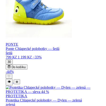
PONTE
Ponte Chlapecké polobotky — šedá
šedá
799 Kč
1 199 Kč
−33%
30
Do košíku
-44%
♡
👁
⊕
PROTETIKA
Protetika Chlapecké polobotky — Dylen — zelená
zelená