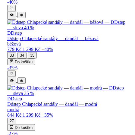
-40%
♡
👁
⊕
DDstep
Ddstep Chlapecké sandály — dandál — béžová
béžová
779 Kč
1 299 Kč
−40%
33
34
35
Do košíku
-35%
♡
👁
⊕
DDstep
Ddstep Chlapecké sandály — dandál — modrá
modrá
844 Kč
1 299 Kč
−35%
27
Do košíku
-27%