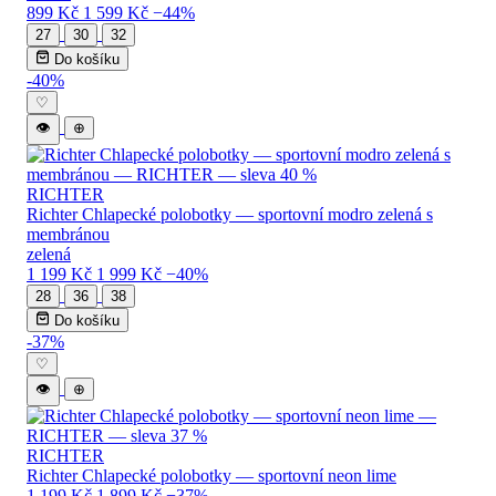
899 Kč
1 599 Kč
−44%
27
30
32
Do košíku
-40%
♡
👁
⊕
RICHTER
Richter Chlapecké polobotky — sportovní modro zelená s
membránou
zelená
1 199 Kč
1 999 Kč
−40%
28
36
38
Do košíku
-37%
♡
👁
⊕
RICHTER
Richter Chlapecké polobotky — sportovní neon lime
1 199 Kč
1 899 Kč
−37%