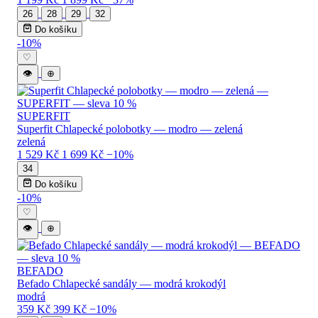
26
28
29
32
Do košíku
-10%
♡
👁
⊕
SUPERFIT
Superfit Chlapecké polobotky — modro — zelená
zelená
1 529 Kč
1 699 Kč
−10%
34
Do košíku
-10%
♡
👁
⊕
BEFADO
Befado Chlapecké sandály — modrá krokodýl
modrá
359 Kč
399 Kč
−10%