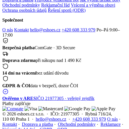
Obchodní podmínky
Reklamační řád
Vrácení a výměna obuvi
Ochrana osobních údajů
Řešení sporů (ODR)
Společnost
O nás
Kontakt
hello@eshoes.cz
+420 608 333 979
Po–Pá 9:00–
17:00
Bezpečná platba
ComGate · 3D Secure
Doprava zdarma
při nákupu nad 1 490 Kč
14 dní na vrácení
bez udání důvodu
GDPR & ČOI
data v bezpečí, dozor ČOI
Ověřeno v ARES
IČO 21977305 · veřejný rejstřík
Platby zajišťuje
© 2026 eshoes.cz s.r.o. · IČO: 21977305 · Rybná 716/24,
110 00 Praha 1 ·
hello@eshoes.cz
·
+420 608 333 979
O nás
·
Kontakt
·
Doprava a platba
·
Obchodní podmínky
·
Reklamace
·