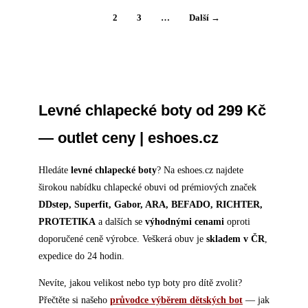
1
2
3
…
Další →
Levné chlapecké boty od 299 Kč
— outlet ceny | eshoes.cz
Hledáte
levné chlapecké boty
? Na eshoes.cz najdete
širokou nabídku chlapecké obuvi od prémiových značek
DDstep, Superfit, Gabor, ARA, BEFADO, RICHTER,
PROTETIKA
a dalších se
výhodnými cenami
oproti
doporučené ceně výrobce. Veškerá obuv je
skladem v ČR
,
expedice do 24 hodin.
Nevíte, jakou velikost nebo typ boty pro dítě zvolit?
Přečtěte si našeho
průvodce výběrem dětských bot
— jak