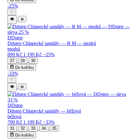
-25%
♡
👁
⊕
DDstep
Ddstep Chlapecké sandály — B M — modrá
modrá
899 Kč
1 199 Kč
−25%
27
28
30
Do košíku
-33%
♡
👁
⊕
DDstep
Ddstep Chlapecké sandály — béžová
béžová
799 Kč
1 199 Kč
−33%
31
32
33
34
35
Do košíku