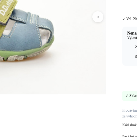
20
›
✓ Vel. 20
Nenaš
Vybert
2
3
✓ Skla
Prodáváme
za výhodn
Kód zbož