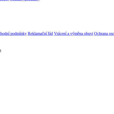
hodní podmínky
Reklamační řád
Vrácení a výměna obuvi
Ochrana oso
0