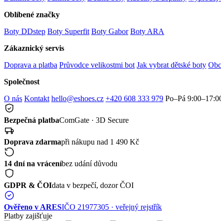
Oblíbené značky
Boty DDstep
Boty Superfit
Boty Gabor
Boty ARA
Zákaznický servis
Doprava a platba
Průvodce velikostmi bot
Jak vybrat dětské boty
Obc
Společnost
O nás
Kontakt
hello@eshoes.cz
+420 608 333 979
Po–Pá 9:00–17:0
Bezpečná platba
ComGate · 3D Secure
Doprava zdarma
při nákupu nad 1 490 Kč
14 dní na vrácení
bez udání důvodu
GDPR & ČOI
data v bezpečí, dozor ČOI
Ověřeno v ARES
IČO 21977305 · veřejný rejstřík
Platby zajišťuje