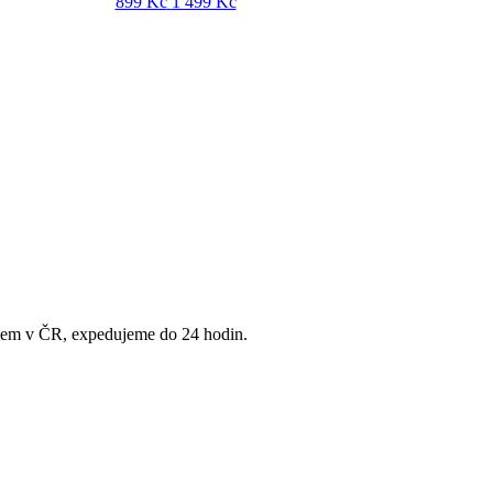
899 Kč
1 499 Kč
adem v ČR, expedujeme do 24 hodin.