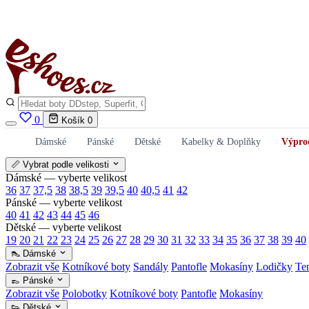
0
Košík
0
Dámské
Pánské
Dětské
Kabelky & Doplňky
Výpro
📏 Vybrat podle velikosti
Dámské — vyberte velikost
36
37
37,5
38
38,5
39
39,5
40
40,5
41
42
Pánské — vyberte velikost
40
41
42
43
44
45
46
Dětské — vyberte velikost
19
20
21
22
23
24
25
26
27
28
29
30
31
32
33
34
35
36
37
38
39
40
👠 Dámské
Zobrazit vše
Kotníkové boty
Sandály
Pantofle
Mokasíny
Lodičky
Te
👞 Pánské
Zobrazit vše
Polobotky
Kotníkové boty
Pantofle
Mokasíny
👟 Dětské