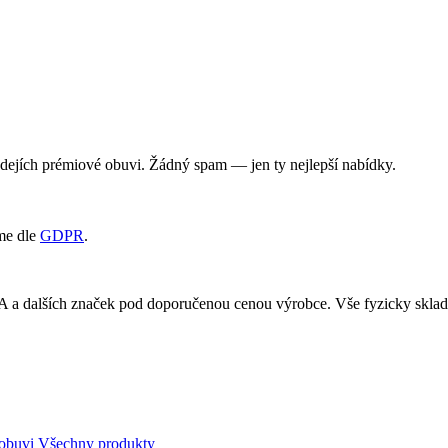
rodejích prémiové obuvi. Žádný spam — jen ty nejlepší nabídky.
me dle
GDPR
.
RA a dalších značek pod doporučenou cenou výrobce. Vše fyzicky skl
obuvi
Všechny produkty