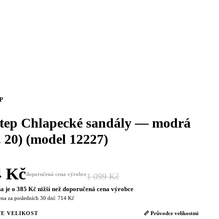
P
tep Chlapecké sandály — modrá
. 20) (model 12227)
4 Kč
doporučená cena výrobce
1 099 Kč
−35 %
a je o 385 Kč nižší než doporučená cena výrobce
ena za posledních 30 dní: 714 Kč
E VELIKOST
📏 Průvodce velikostmi