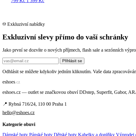
799 Kč
1 399 Kč
Exkluzivní nabídky
Exkluzivní slevy přímo do vaší schránky
Jako první se dozvíte o nových příjmech, flash sale a sezónních výp
Přihlásit se
Odhlásit se můžete kdykoliv jedním kliknutím. Vaše data zpracovává
e
shoes
.cz
eshoes.cz — outlet se značkovou obuví DDstep, Superfit, Gabor, A
📍 Rybná 716/24, 110 00 Praha 1
hello@eshoes.cz
Kategorie obuvi
Dámské boty
Pánské boty
Dětské boty
Kabelky a doplňky
Výprodej 