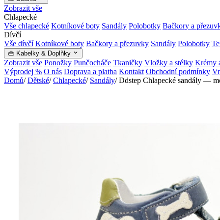
Zobrazit vše
Chlapecké
Vše chlapecké
Kotníkové boty
Sandály
Polobotky
Bačkory a přezuv
Dívčí
Vše dívčí
Kotníkové boty
Bačkory a přezuvky
Sandály
Polobotky
Te
👜 Kabelky & Doplňky
Zobrazit vše
Ponožky
Punčocháče
Tkaničky
Vložky a stélky
Krémy a
Výprodej %
O nás
Doprava a platba
Kontakt
Obchodní podmínky
Vr
Domů
/
Dětské
/
Chlapecké
/
Sandály
/
Ddstep Chlapecké sandály — mo