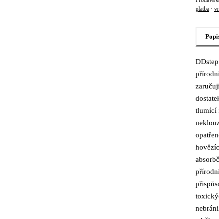
Prodává
e
platba
·
vr
Popi
DDstep 
Popi
přírodn
zaručuj
dostate
tlumící
neklouz
opatřen
hovězí
absorbč
přírodní
přispůs
toxický
nebráni