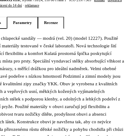
shoes.cz s.r.o.
, Rybná 716/24, 110 00 Praha 1 · IČO 21977305 ·
kontakt
·
doprava a
ácení do 14 dní
·
reklamace
s
Parametry
Recenze
chlapecké sandály — modrá (vel. 20) (model 12227). Použité
s produktu Ddstep Chlapecké sandály — modr
í materiály testované v české laboratoři. Nová technologie šití
ící flexibilitu a komfort Kulatá prostorná špička poskytující
k místa pro prsty. Speciální vyndavací stélky absorbující vlhkost a
 nárazy, s měřící drážkou pro ideální nadměrek. Velmi ohebné
avé podešve s nízkou hmotností Podzimní a zimní modely jsou
é kvalitními zipy značky YKK. Obuv je vyrobena z kvalitních
ch a vepřových usní, měkkých kožených vyjímatelných
ních stélek s podporou klenby, a odolných a lehkých podešví z
 pryže. Použité materiály v obuvi zaručují její flexibilitu a
obivost tvaru nožičky dítěte, prodyšnost obuvi a absenci
ch látek. Konstrukce obuvi je navržena tak, aby co nejvíce
la přirozenému růstu dětské nožičky a pohybu chodidla při chůzi