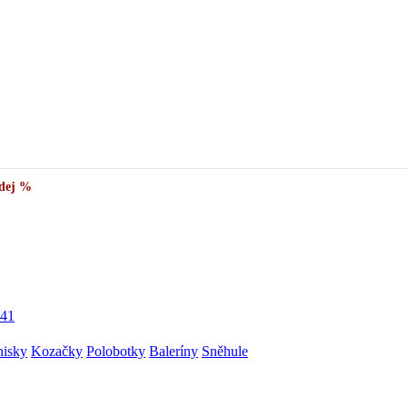
✅
Vše skladem v ČR
· Expedice do 24 h · Ceny pod doporučenou cenou
dej %
41
nisky
Kozačky
Polobotky
Baleríny
Sněhule