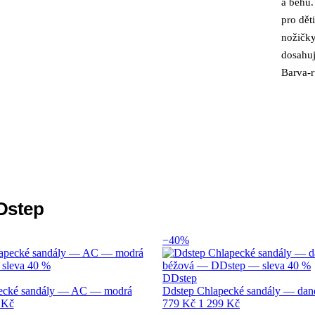
a běhu
pro dět
nožičky
dosahu
Barva-
Dstep
−40%
DDstep
ecké sandály — AC — modrá
Ddstep Chlapecké sandály — dan
 Kč
779 Kč
1 299 Kč