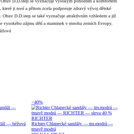
. Obuv D.D.step se vyznačuje vysokým pohodlím a komfortem
i, které ji nosí a přitom zcela podporuje zdravý vývoj dětské
. Obuv D.D.step se také vyznačuje atraktívním vzhledem a již
je vysokého zájmu dětí a maminek v mnoha zemích Evropy.
růžová
−40%
RICHTER
dál — béžová
Richter Chlapecké sandály — tm.modrá —
tmavě modrá