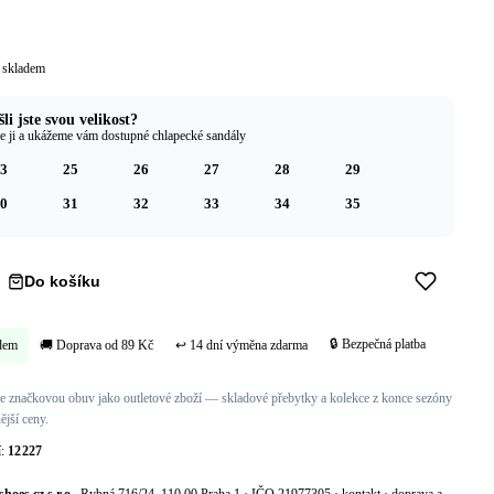
 skladem
li jste svou velikost?
e ji a ukážeme vám dostupné chlapecké sandály
3
25
26
27
28
29
0
31
32
33
34
35
Do košíku
Koupit hned →
🔒 Bezpečná platba
dem
🚚 Doprava od 89 Kč
↩ 14 dní výměna zdarma
 značkovou obuv jako outletové zboží — skladové přebytky a kolekce z konce sezóny
ější ceny.
í:
12227