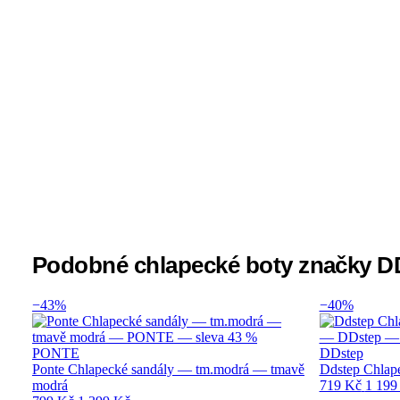
Podobné chlapecké boty značky D
−43%
−40%
PONTE
DDstep
Ponte Chlapecké sandály — tm.modrá — tmavě
Ddstep Chlap
modrá
719 Kč
1 199