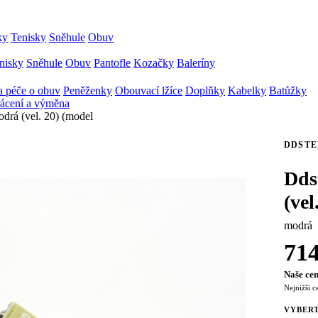
ky
Tenisky
Sněhule
Obuv
nisky
Sněhule
Obuv
Pantofle
Kozačky
Baleríny
 péče o obuv
Peněženky
Obouvací lžíce
Doplňky
Kabelky
Batůžky
ácení a výměna
drá (vel. 20) (model
DDSTE
Dds
(vel
modrá
71
Naše cen
Nejnižší c
VYBERT