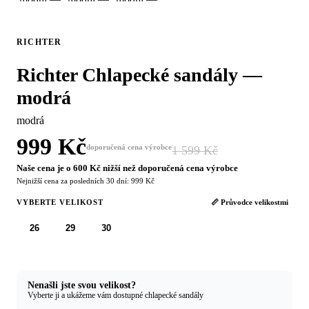
RICHTER
Richter Chlapecké sandály —
modrá
modrá
999 Kč
doporučená cena výrobce
1 599 Kč
−38 %
Naše cena je o 600 Kč nižší než doporučená cena výrobce
Nejnižší cena za posledních 30 dní: 999 Kč
VYBERTE VELIKOST
📏 Průvodce velikostmi
26
29
30
Nenašli jste svou velikost?
Vyberte ji a ukážeme vám dostupné chlapecké sandály