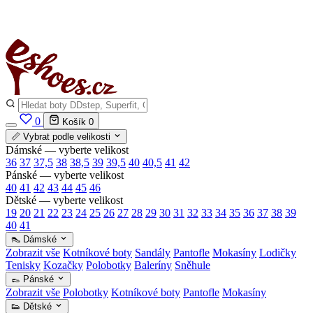
✅
Vše skladem v ČR
· Expedice do 24 h · Ceny pod doporučenou cenou
0
Košík
0
📏 Vybrat podle velikosti
Dámské — vyberte velikost
36
37
37,5
38
38,5
39
39,5
40
40,5
41
42
Pánské — vyberte velikost
40
41
42
43
44
45
46
Dětské — vyberte velikost
19
20
21
22
23
24
25
26
27
28
29
30
31
32
33
34
35
36
37
38
39
40
41
👠 Dámské
Zobrazit vše
Kotníkové boty
Sandály
Pantofle
Mokasíny
Lodičky
Tenisky
Kozačky
Polobotky
Baleríny
Sněhule
👞 Pánské
Zobrazit vše
Polobotky
Kotníkové boty
Pantofle
Mokasíny
👟 Dětské