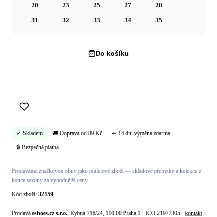
20
23
25
27
28
31
32
33
34
35
Do košíku
Koupit hned →
✓ Skladem
🚚 Doprava od 89 Kč
↩ 14 dní výměna zdarma
🔒 Bezpečná platba
Prodáváme značkovou obuv jako outletové zboží — skladové přebytky a kolekce z
konce sezóny za výhodnější ceny.
Kód zboží:
32159
Prodává
eshoes.cz s.r.o.
, Rybná 716/24, 110 00 Praha 1 · IČO 21977305 ·
kontakt
·