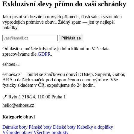
Exkluzivní slevy přímo do vaší schránky
Jako první se dozvíte o nových příjmech, flash sale a sezónních
výprodejích prémiové obuvi. Žádný spam — jen ty nejlepší
nabídky.
Přihlásit se
Odhlásit se můžete kdykoliv jedním kliknutím. Vaše data
zpracováváme dle
GDPR
.
e
shoes
.cz
eshoes.cz — outlet se značkovou obuví DDstep, Superfit, Gabor,
ARA a dalších značek pod doporučenou cenou výrobce. Vše
fyzicky skladem v ČR, expedujeme do 24 hodin.
📍 Rybná 716/24, 110 00 Praha 1
hello@eshoes.cz
Kategorie obuvi
Dámské boty
Pánské boty
Dětské boty
Kabelky a doplňky
Výprodej obuvi
Všechny produkty