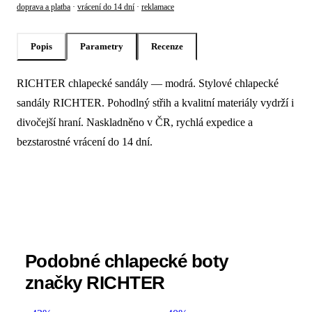
doprava a platba
·
vrácení do 14 dní
·
reklamace
Popis
Parametry
Recenze
RICHTER chlapecké sandály — modrá. Stylové chlapecké
Popis produktu Richter Chlapecké sand
sandály RICHTER. Pohodlný střih a kvalitní materiály vydrží i
divočejší hraní. Naskladněno v ČR, rychlá expedice a
bezstarostné vrácení do 14 dní.
Podobné chlapecké boty
značky RICHTER