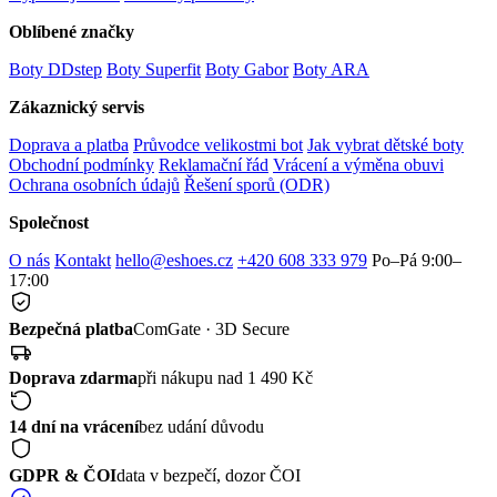
Oblíbené značky
Boty DDstep
Boty Superfit
Boty Gabor
Boty ARA
Zákaznický servis
Doprava a platba
Průvodce velikostmi bot
Jak vybrat dětské boty
Obchodní podmínky
Reklamační řád
Vrácení a výměna obuvi
Ochrana osobních údajů
Řešení sporů (ODR)
Společnost
O nás
Kontakt
hello@eshoes.cz
+420 608 333 979
Po–Pá 9:00–
17:00
Bezpečná platba
ComGate · 3D Secure
Doprava zdarma
při nákupu nad 1 490 Kč
14 dní na vrácení
bez udání důvodu
GDPR & ČOI
data v bezpečí, dozor ČOI