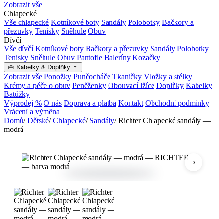
Zobrazit vše
Chlapecké
Vše chlapecké
Kotníkové boty
Sandály
Polobotky
Bačkory a
přezuvky
Tenisky
Sněhule
Obuv
Dívčí
Vše dívčí
Kotníkové boty
Bačkory a přezuvky
Sandály
Polobotky
Tenisky
Sněhule
Obuv
Pantofle
Baleríny
Kozačky
👜 Kabelky & Doplňky
Zobrazit vše
Ponožky
Punčocháče
Tkaničky
Vložky a stélky
Krémy a péče o obuv
Peněženky
Obouvací lžíce
Doplňky
Kabelky
Batůžky
Výprodej %
O nás
Doprava a platba
Kontakt
Obchodní podmínky
Vrácení a výměna
Domů
/
Dětské
/
Chlapecké
/
Sandály
/
Richter Chlapecké sandály —
modrá
›