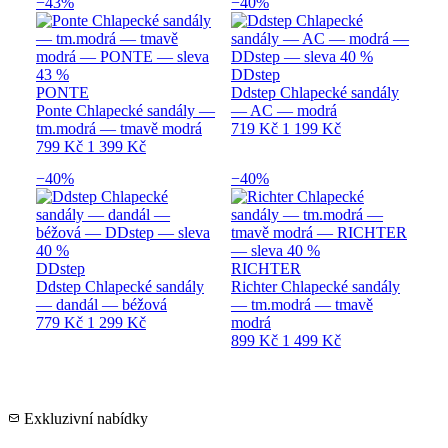
−43%
−40%
DDstep
PONTE
Ddstep Chlapecké sandály
Ponte Chlapecké sandály —
— AC — modrá
tm.modrá — tmavě modrá
719 Kč
1 199 Kč
799 Kč
1 399 Kč
−40%
−40%
DDstep
RICHTER
Ddstep Chlapecké sandály
Richter Chlapecké sandály
— dandál — béžová
— tm.modrá — tmavě
779 Kč
1 299 Kč
modrá
899 Kč
1 499 Kč
Exkluzivní nabídky