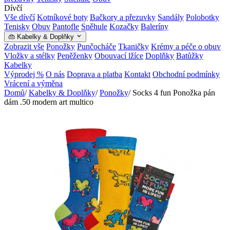
Dívčí
Vše dívčí
Kotníkové boty
Bačkory a přezuvky
Sandály
Polobotky
Tenisky
Obuv
Pantofle
Sněhule
Kozačky
Baleríny
👜 Kabelky & Doplňky
Zobrazit vše
Ponožky
Punčocháče
Tkaničky
Krémy a péče o obuv
Vložky a stélky
Peněženky
Obouvací lžíce
Doplňky
Batůžky
Kabelky
Výprodej %
O nás
Doprava a platba
Kontakt
Obchodní podmínky
Vrácení a výměna
Domů
/
Kabelky & Doplňky
/
Ponožky
/
Socks 4 fun Ponožka pán
dám .50 modern art multico