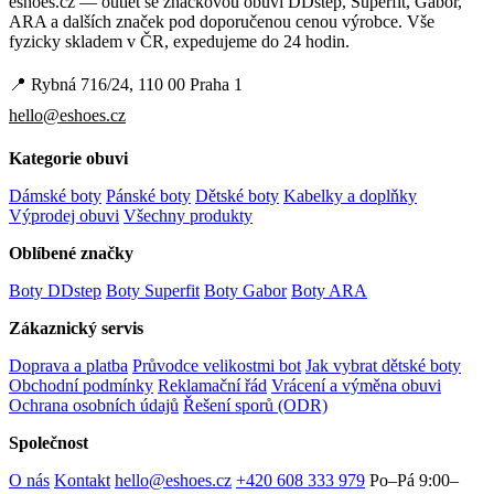
eshoes.cz — outlet se značkovou obuví DDstep, Superfit, Gabor,
ARA a dalších značek pod doporučenou cenou výrobce. Vše
fyzicky skladem v ČR, expedujeme do 24 hodin.
📍 Rybná 716/24, 110 00 Praha 1
hello@eshoes.cz
Kategorie obuvi
Dámské boty
Pánské boty
Dětské boty
Kabelky a doplňky
Výprodej obuvi
Všechny produkty
Oblíbené značky
Boty DDstep
Boty Superfit
Boty Gabor
Boty ARA
Zákaznický servis
Doprava a platba
Průvodce velikostmi bot
Jak vybrat dětské boty
Obchodní podmínky
Reklamační řád
Vrácení a výměna obuvi
Ochrana osobních údajů
Řešení sporů (ODR)
Společnost
O nás
Kontakt
hello@eshoes.cz
+420 608 333 979
Po–Pá 9:00–