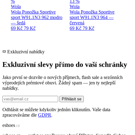
Wola
Wola
Wola Ponožka Sportive
Wola Ponožka Sportive
sport W91.1N3 962 modro
sport W91.1N3 964 —
— šedá
červená
69 Kč
79 Kč
69 Kč
79 Kč
Exkluzivní nabídky
Exkluzivní slevy přímo do vaší schránky
Jako první se dozvíte o nových příjmech, flash sale a sezónních
výprodejích prémiové obuvi. Žádný spam — jen ty nejlepší
nabídky.
Přihlásit se
Odhlásit se můžete kdykoliv jedním kliknutím. Vaše data
zpracováváme dle
GDPR
.
e
shoes
.cz