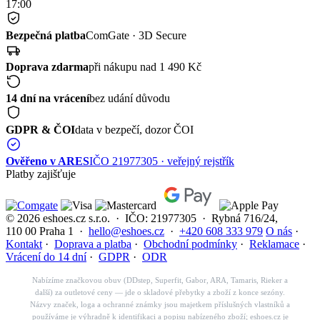
17:00
Bezpečná platba
ComGate · 3D Secure
Doprava zdarma
při nákupu nad 1 490 Kč
14 dní na vrácení
bez udání důvodu
GDPR & ČOI
data v bezpečí, dozor ČOI
Ověřeno v ARES
IČO 21977305 · veřejný rejstřík
Platby zajišťuje
© 2026 eshoes.cz s.r.o. · IČO: 21977305 · Rybná 716/24,
110 00 Praha 1 ·
hello@eshoes.cz
·
+420 608 333 979
O nás
·
Kontakt
·
Doprava a platba
·
Obchodní podmínky
·
Reklamace
·
Vrácení do 14 dní
·
GDPR
·
ODR
Nabízíme značkovou obuv (DDstep, Superfit, Gabor, ARA, Tamaris, Rieker a
další) za outletové ceny — jde o skladové přebytky a zboží z konce sezóny.
Názvy značek, loga a ochranné známky jsou majetkem příslušných vlastníků a
používáme je výhradně k identifikaci a popisu nabízeného zboží; eshoes.cz je