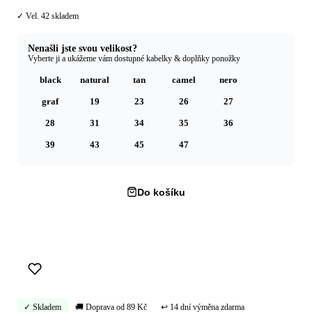
✓ Vel. 42 skladem
Nenašli jste svou velikost?
Vyberte ji a ukážeme vám dostupné kabelky & doplňky ponožky
black
natural
tan
camel
nero
graf
19
23
26
27
28
31
34
35
36
39
43
45
47
Do košíku
Koupit hned →
✓ Skladem
🚚 Doprava od 89 Kč
↩ 14 dní výměna zdarma