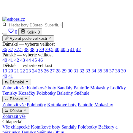
✅
Vše skladem v ČR
· Expedice do 24 h · Ceny pod doporučenou cenou
0
Košík
0
📏 Vybrat podle velikosti
Dámské — vyberte velikost
36
37
37,5
38
38,5
39
39,5
40
40,5
41
42
Pánské — vyberte velikost
40
41
42
43
44
45
46
Dětské — vyberte velikost
19
20
21
22
23
24
25
26
27
28
29
30
31
32
33
34
35
36
37
38
39
40
41
👠 Dámské
Zobrazit vše
Kotníkové boty
Sandály
Pantofle
Mokasíny
Lodičky
Tenisky
Kozačky
Polobotky
Baleríny
Sněhule
👞 Pánské
Zobrazit vše
Polobotky
Kotníkové boty
Pantofle
Mokasíny
👟 Dětské
Zobrazit vše
Chlapecké
Vše chlapecké
Kotníkové boty
Sandály
Polobotky
Bačkory a
přezuvky
Tenisky
Sněhule
Obuv