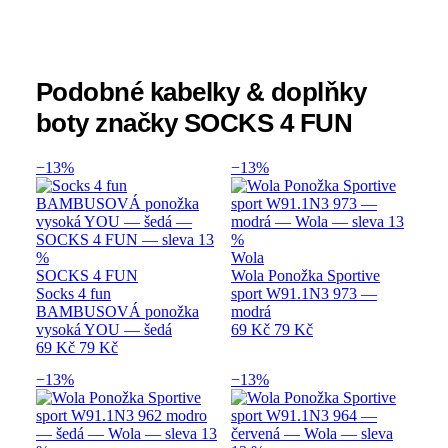
Podobné kabelky & doplňky
boty značky SOCKS 4 FUN
−13%
−13%
Wola
SOCKS 4 FUN
Wola Ponožka Sportive
Socks 4 fun
sport W91.1N3 973 —
BAMBUSOVÁ ponožka
modrá
vysoká YOU — šedá
69 Kč
79 Kč
69 Kč
79 Kč
−13%
−13%