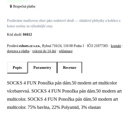
🔒 Bezpečná platba
Prodáváme značkovou obuv jako outletové zboží — skladové přebytky a kolekce z
konce sezóny za výhodnější ceny.
Kód zboží:
04612
Prodává
eshoes.cz s.r.o.
, Rybná 716/24, 110 00 Praha 1 · IČO 21977305 ·
kontakt
·
doprava a platba
·
vrácení do 14 dní
·
reklamace
Popis
Parametry
Recenze
SOCKS 4 FUN Ponožka pán dám.50 modern art multicolor
Popis produktu Socks 4 fun Ponožka pán
vícebarevná. SOCKS 4 FUN Ponožka pán dám.50 modern art
multicolor. SOCKS 4 FUN Ponožka pán dám.50 modern art
multicolor. 75% bavlna, 22% Polyamid, 3% elastan