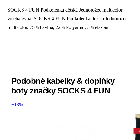
SOCKS 4 FUN Podkolenka dětská Jednorožec multicolor
Popis produktu Socks 4 fun Podkolenka 
vícebarevná. SOCKS 4 FUN Podkolenka dětská Jednorožec
multicolor. 75% bavlna, 22% Polyamid, 3% elastan
Podobné kabelky & doplňky
boty značky SOCKS 4 FUN
−13%