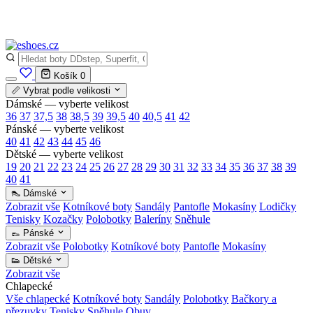
✅
Vše skladem v ČR
· Expedice do 24 h · Ceny pod doporučenou cenou
Košík
0
📏 Vybrat podle velikosti
Dámské — vyberte velikost
36
37
37,5
38
38,5
39
39,5
40
40,5
41
42
Pánské — vyberte velikost
40
41
42
43
44
45
46
Dětské — vyberte velikost
19
20
21
22
23
24
25
26
27
28
29
30
31
32
33
34
35
36
37
38
39
40
41
👠 Dámské
Zobrazit vše
Kotníkové boty
Sandály
Pantofle
Mokasíny
Lodičky
Tenisky
Kozačky
Polobotky
Baleríny
Sněhule
👞 Pánské
Zobrazit vše
Polobotky
Kotníkové boty
Pantofle
Mokasíny
👟 Dětské
Zobrazit vše
Chlapecké
Vše chlapecké
Kotníkové boty
Sandály
Polobotky
Bačkory a
přezuvky
Tenisky
Sněhule
Obuv