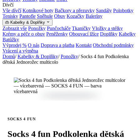
Dívčí
Vše dívčí
Kotníkové boty
Bačkory a přezuvky
Sandály
Polobotky
Tenisky
Pantofle
Sněhule
Obuv
Kozačky
Baleríny
👜 Kabelky & Doplňky
Zobrazit vše
Ponožky
Punčocháče
Tkaničky
Vložky a stélky
Krémy a péče o obuv
Peněženky
Obouvací lžíce
Doplňky
Kabelky
Batůžky
Výprodej %
O nás
Doprava a platba
Kontakt
Obchodní podmínky
Vrácení a výměna
Domů
/
Kabelky & Doplňky
/
Ponožky
/
Socks 4 fun Podkolenka
dětská Jednorožec multicolo
SOCKS 4 FUN
Socks 4 fun Podkolenka dětská