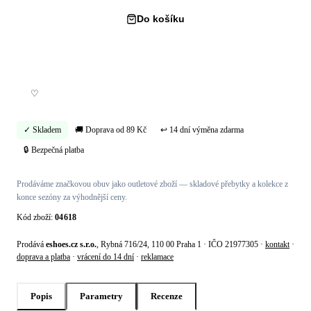
Do košíku
Koupit hned →
♡
✓ Skladem
🚚 Doprava od 89 Kč
↩ 14 dní výměna zdarma
🔒 Bezpečná platba
Prodáváme značkovou obuv jako outletové zboží — skladové přebytky a kolekce z
konce sezóny za výhodnější ceny.
Kód zboží:
04618
Prodává
eshoes.cz s.r.o.
, Rybná 716/24, 110 00 Praha 1 · IČO 21977305 ·
kontakt
·
doprava a platba
·
vrácení do 14 dní
·
reklamace
Popis
Parametry
Recenze