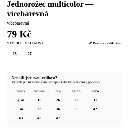
Jednorožec multicolor —
vícebarevná
vícebarevná
79 Kč
VYBERTE VELIKOST
📏 Průvodce velikostmi
23
27
Nenašli jste svou velikost?
Vyberte ji a ukážeme vám dostupné kabelky & doplňky ponožky
black
natural
tan
camel
nero
graf
19
26
28
31
34
35
36
39
42
43
45
47