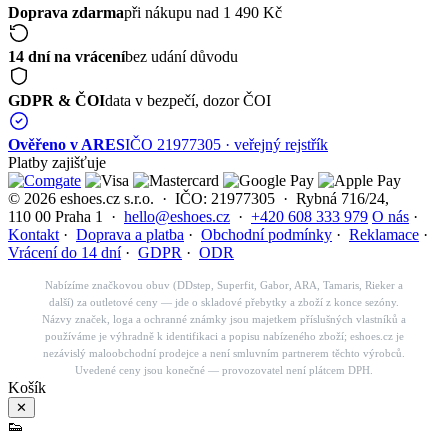
Doprava zdarma
při nákupu nad 1 490 Kč
14 dní na vrácení
bez udání důvodu
GDPR & ČOI
data v bezpečí, dozor ČOI
Ověřeno v ARES
IČO 21977305 · veřejný rejstřík
Platby zajišťuje
© 2026 eshoes.cz s.r.o. · IČO: 21977305 · Rybná 716/24,
110 00 Praha 1 ·
hello@eshoes.cz
·
+420 608 333 979
O nás
·
Kontakt
·
Doprava a platba
·
Obchodní podmínky
·
Reklamace
·
Vrácení do 14 dní
·
GDPR
·
ODR
Nabízíme značkovou obuv (DDstep, Superfit, Gabor, ARA, Tamaris, Rieker a
další) za outletové ceny — jde o skladové přebytky a zboží z konce sezóny.
Názvy značek, loga a ochranné známky jsou majetkem příslušných vlastníků a
používáme je výhradně k identifikaci a popisu nabízeného zboží; eshoes.cz je
nezávislý maloobchodní prodejce a není smluvním partnerem těchto výrobců.
Uvedené ceny jsou konečné — provozovatel není plátcem DPH.
Košík
✕
👟