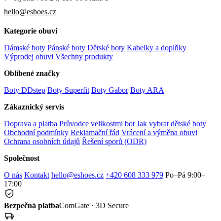
hello@eshoes.cz
Kategorie obuvi
Dámské boty
Pánské boty
Dětské boty
Kabelky a doplňky
Výprodej obuvi
Všechny produkty
Oblíbené značky
Boty DDstep
Boty Superfit
Boty Gabor
Boty ARA
Zákaznický servis
Doprava a platba
Průvodce velikostmi bot
Jak vybrat dětské boty
Obchodní podmínky
Reklamační řád
Vrácení a výměna obuvi
Ochrana osobních údajů
Řešení sporů (ODR)
Společnost
O nás
Kontakt
hello@eshoes.cz
+420 608 333 979
Po–Pá 9:00–
17:00
Bezpečná platba
ComGate · 3D Secure