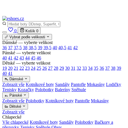
✅
Vše skladem v ČR
· Expedice do 24 h · Ceny pod doporučenou cenou
0
Košík
0
📏 Vybrat podle velikosti
Dámské — vyberte velikost
36
37
37,5
38
38,5
39
39,5
40
40,5
41
42
Pánské — vyberte velikost
40
41
42
43
44
45
46
Dětské — vyberte velikost
19
20
21
22
23
24
25
26
27
28
29
30
31
32
33
34
35
36
37
38
39
40
41
👠 Dámské
Zobrazit vše
Kotníkové boty
Sandály
Pantofle
Mokasíny
Lodičky
Tenisky
Kozačky
Polobotky
Baleríny
Sněhule
👞 Pánské
Zobrazit vše
Polobotky
Kotníkové boty
Pantofle
Mokasíny
👟 Dětské
Zobrazit vše
Chlapecké
Vše chlapecké
Kotníkové boty
Sandály
Polobotky
Bačkory a
přezuvky
Tenisky
Sněhule
Obuv