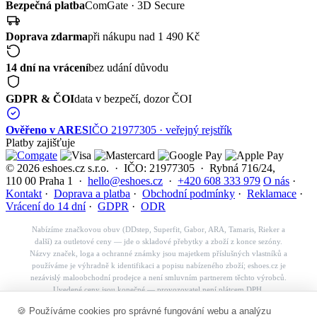
Bezpečná platba
ComGate · 3D Secure
Doprava zdarma
při nákupu nad 1 490 Kč
14 dní na vrácení
bez udání důvodu
GDPR & ČOI
data v bezpečí, dozor ČOI
Ověřeno v ARES
IČO 21977305 · veřejný rejstřík
Platby zajišťuje
© 2026 eshoes.cz s.r.o. · IČO: 21977305 · Rybná 716/24,
110 00 Praha 1 ·
hello@eshoes.cz
·
+420 608 333 979
O nás
·
Kontakt
·
Doprava a platba
·
Obchodní podmínky
·
Reklamace
·
Vrácení do 14 dní
·
GDPR
·
ODR
Nabízíme značkovou obuv (DDstep, Superfit, Gabor, ARA, Tamaris, Rieker a
další) za outletové ceny — jde o skladové přebytky a zboží z konce sezóny.
Názvy značek, loga a ochranné známky jsou majetkem příslušných vlastníků a
používáme je výhradně k identifikaci a popisu nabízeného zboží; eshoes.cz je
nezávislý maloobchodní prodejce a není smluvním partnerem těchto výrobců.
Uvedené ceny jsou konečné — provozovatel není plátcem DPH.
Košík
🍪 Používáme cookies pro správné fungování webu a analýzu
✕