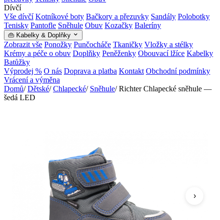
Dívčí
Vše dívčí
Kotníkové boty
Bačkory a přezuvky
Sandály
Polobotky
Tenisky
Pantofle
Sněhule
Obuv
Kozačky
Baleríny
👜 Kabelky & Doplňky
Zobrazit vše
Ponožky
Punčocháče
Tkaničky
Vložky a stélky
Krémy a péče o obuv
Doplňky
Peněženky
Obouvací lžíce
Kabelky
Batůžky
Výprodej %
O nás
Doprava a platba
Kontakt
Obchodní podmínky
Vrácení a výměna
Domů
/
Dětské
/
Chlapecké
/
Sněhule
/
Richter Chlapecké sněhule —
šedá LED
›