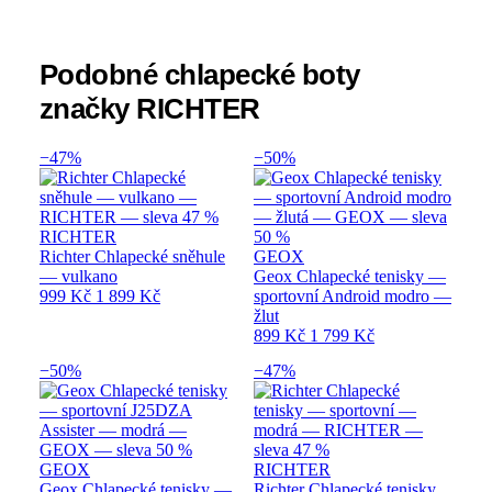
Podobné chlapecké boty
značky RICHTER
−47%
−50%
RICHTER
Richter Chlapecké sněhule
GEOX
— vulkano
Geox Chlapecké tenisky —
999 Kč
1 899 Kč
sportovní Android modro —
žlut
899 Kč
1 799 Kč
−50%
−47%
GEOX
RICHTER
Geox Chlapecké tenisky —
Richter Chlapecké tenisky