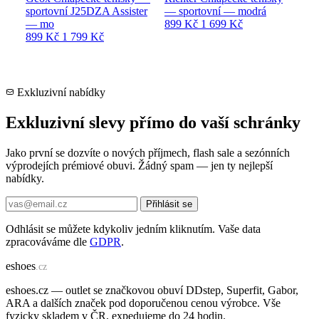
sportovní J25DZA Assister
— sportovní — modrá
— mo
899 Kč
1 699 Kč
899 Kč
1 799 Kč
Exkluzivní nabídky
Exkluzivní slevy přímo do vaší schránky
Jako první se dozvíte o nových příjmech, flash sale a sezónních
výprodejích prémiové obuvi. Žádný spam — jen ty nejlepší
nabídky.
Přihlásit se
Odhlásit se můžete kdykoliv jedním kliknutím. Vaše data
zpracováváme dle
GDPR
.
e
shoes
.cz
eshoes.cz — outlet se značkovou obuví DDstep, Superfit, Gabor,
ARA a dalších značek pod doporučenou cenou výrobce. Vše
fyzicky skladem v ČR, expedujeme do 24 hodin.