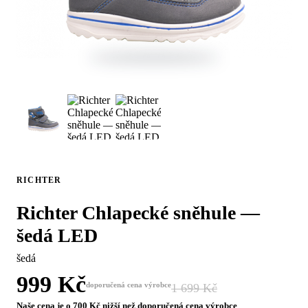
RICHTER
Richter Chlapecké sněhule —
šedá LED
šedá
999 Kč
doporučená cena výrobce
1 699 Kč
−41 %
Naše cena je o 700 Kč nižší než doporučená cena výrobce