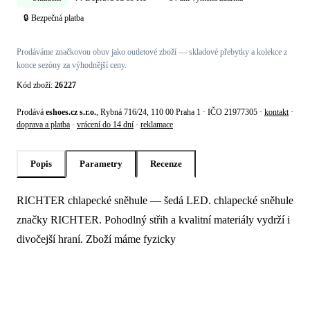
🔒 Bezpečná platba
Prodáváme značkovou obuv jako outletové zboží — skladové přebytky a kolekce z
konce sezóny za výhodnější ceny.
Kód zboží:
26227
Prodává
eshoes.cz s.r.o.
, Rybná 716/24, 110 00 Praha 1 · IČO 21977305 ·
kontakt
·
doprava a platba
·
vrácení do 14 dní
·
reklamace
Popis
Parametry
Recenze
RICHTER chlapecké sněhule — šedá LED. chlapecké sněhule
Popis produktu Richter Chlapecké sněh
značky RICHTER. Pohodlný střih a kvalitní materiály vydrží i
divočejší hraní. Zboží máme fyzicky