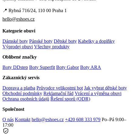
📍 Rybná 716/24, 110 00 Praha 1
hello@eshoes.cz
Kategorie obuvi
Dámské boty
Pánské boty
Dětské boty
Kabelky a doplňky
Výprodej obuvi
Všechny produkty
Oblíbené značky
Boty DDstep
Boty Superfit
Boty Gabor
Boty ARA
Zákaznický servis
Doprava a platba
Průvodce velikostmi bot
Jak vybrat dětské boty
Obchodní podmínky
Reklamační řád
Vrácení a výměna obuvi
Ochrana osobních údajů
Řešení sporů (ODR)
Společnost
O nás
Kontakt
hello@eshoes.cz
+420 608 333 979
Po–Pá 9:00–
17:00