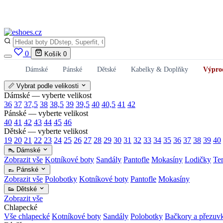
0
Košík
0
Dámské
Pánské
Dětské
Kabelky & Doplňky
Výpro
📏 Vybrat podle velikosti
Dámské — vyberte velikost
36
37
37,5
38
38,5
39
39,5
40
40,5
41
42
Pánské — vyberte velikost
40
41
42
43
44
45
46
Dětské — vyberte velikost
19
20
21
22
23
24
25
26
27
28
29
30
31
32
33
34
35
36
37
38
39
40
👠 Dámské
Zobrazit vše
Kotníkové boty
Sandály
Pantofle
Mokasíny
Lodičky
Te
👞 Pánské
Zobrazit vše
Polobotky
Kotníkové boty
Pantofle
Mokasíny
👟 Dětské
Zobrazit vše
Chlapecké
Vše chlapecké
Kotníkové boty
Sandály
Polobotky
Bačkory a přezuv