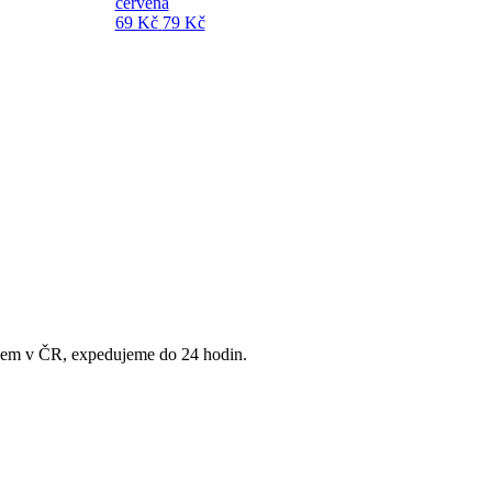
červená
69 Kč
79 Kč
adem v ČR, expedujeme do 24 hodin.