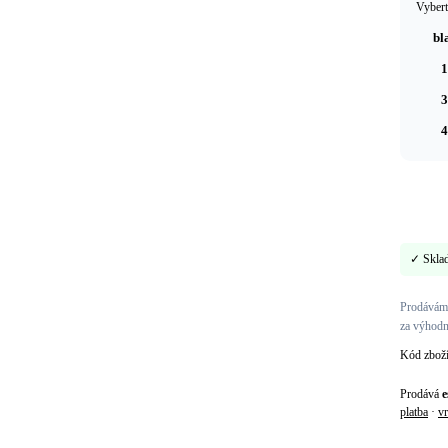
Vybert
bl
1
3
4
✓ Skla
Prodáváme
za výhodn
Kód zbož
Prodává
e
platba
·
vr