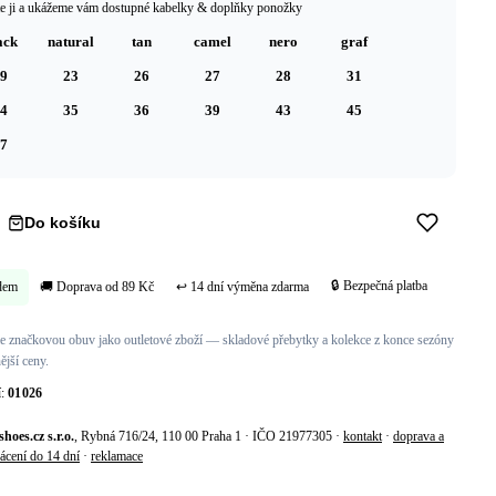
e ji a ukážeme vám dostupné kabelky & doplňky ponožky
ack
natural
tan
camel
nero
graf
9
23
26
27
28
31
4
35
36
39
43
45
7
Do košíku
Koupit hned →
🔒 Bezpečná platba
dem
🚚 Doprava od 89 Kč
↩ 14 dní výměna zdarma
 značkovou obuv jako outletové zboží — skladové přebytky a kolekce z konce sezóny
ější ceny.
í:
01026
shoes.cz s.r.o.
, Rybná 716/24, 110 00 Praha 1 · IČO 21977305 ·
kontakt
·
doprava a
ácení do 14 dní
·
reklamace