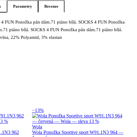
s
Parametry
Recenze
4 FUN Ponožka pán dám.71 piáno bílá. SOCKS 4 FUN Ponožka
s produktu Socks 4 fun Ponožka pán dám .71
m.71 piáno bílá. SOCKS 4 FUN Ponožka pán dám.71 piáno bílá.
vlna, 22% Polyamid, 3% elastan
−13%
Wola
1.1N3 962
Wola Ponožka Sportive sport W91.1N3 964 —