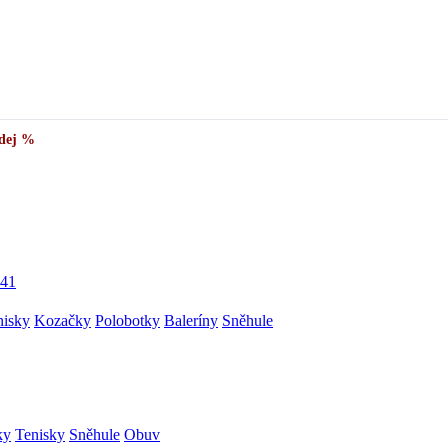
✅
Vše skladem v ČR
· Expedice do 24 h · Ceny pod doporučenou cenou
dej %
41
nisky
Kozačky
Polobotky
Baleríny
Sněhule
ky
Tenisky
Sněhule
Obuv