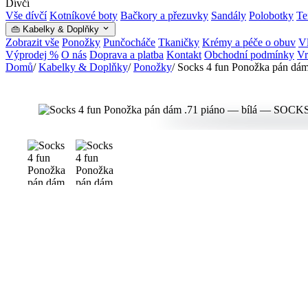
Dívčí
Vše dívčí
Kotníkové boty
Bačkory a přezuvky
Sandály
Polobotky
Te
👜 Kabelky & Doplňky
Zobrazit vše
Ponožky
Punčocháče
Tkaničky
Krémy a péče o obuv
Vl
Výprodej %
O nás
Doprava a platba
Kontakt
Obchodní podmínky
Vr
Domů
/
Kabelky & Doplňky
/
Ponožky
/
Socks 4 fun Ponožka pán dám