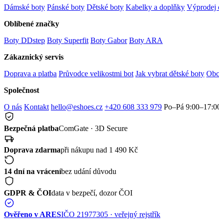
Dámské boty
Pánské boty
Dětské boty
Kabelky a doplňky
Výprodej 
Oblíbené značky
Boty DDstep
Boty Superfit
Boty Gabor
Boty ARA
Zákaznický servis
Doprava a platba
Průvodce velikostmi bot
Jak vybrat dětské boty
Obc
Společnost
O nás
Kontakt
hello@eshoes.cz
+420 608 333 979
Po–Pá 9:00–17:0
Bezpečná platba
ComGate · 3D Secure
Doprava zdarma
při nákupu nad 1 490 Kč
14 dní na vrácení
bez udání důvodu
GDPR & ČOI
data v bezpečí, dozor ČOI
Ověřeno v ARES
IČO 21977305 · veřejný rejstřík