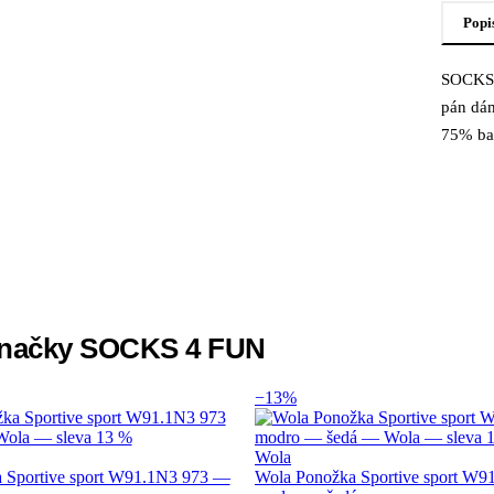
Popi
SOCKS 
Popi
pán dá
75% ba
 značky SOCKS 4 FUN
−13%
Wola
 Sportive sport W91.1N3 973 —
Wola Ponožka Sportive sport W9