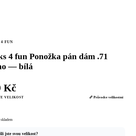
 4 FUN
ks 4 fun Ponožka pán dám .71
no — bílá
9 Kč
E VELIKOST
📏 Průvodce velikostmi
 skladem
li jste svou velikost?