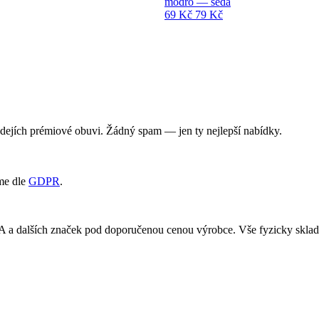
modro — šedá
69 Kč
79 Kč
rodejích prémiové obuvi. Žádný spam — jen ty nejlepší nabídky.
me dle
GDPR
.
RA a dalších značek pod doporučenou cenou výrobce. Vše fyzicky skl