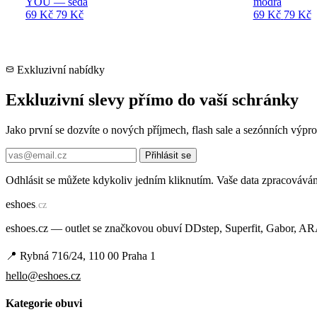
YOU — šedá
modrá
69 Kč
79 Kč
69 Kč
79 Kč
Exkluzivní nabídky
Exkluzivní slevy přímo do vaší schránky
Jako první se dozvíte o nových příjmech, flash sale a sezónních výp
Přihlásit se
Odhlásit se můžete kdykoliv jedním kliknutím. Vaše data zpracovává
e
shoes
.cz
eshoes.cz — outlet se značkovou obuví DDstep, Superfit, Gabor, A
📍 Rybná 716/24, 110 00 Praha 1
hello@eshoes.cz
Kategorie obuvi