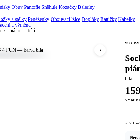
nisky
Obuv
Pantofle
Sněhule
Kozačky
Baleríny
ožky a stélky
Peněženky
Obouvací lžíce
Doplňky
Batůžky
Kabelky
ácení a výměna
 .71 piáno — bílá
SOCKS
›
Soc
piá
bílá
15
VYBERT
42
✓ Vel. 42
Nenaš