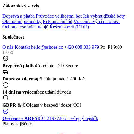
Zákaznický servis
Doprava a platba
Průvodce velikostmi bot
Jak vybrat dětské boty
Obchodní podmínky
Reklamační řád
Vrácení a výměna obuvi
Ochrana osobních údajů
Řešení sporů (ODR)
Společnost
O nás
Kontakt
hello@eshoes.cz
+420 608 333 979
Po–Pá 9:00–
17:00
Bezpečná platba
ComGate · 3D Secure
Doprava zdarma
při nákupu nad 1 490 Kč
14 dní na vrácení
bez udání důvodu
GDPR & ČOI
data v bezpečí, dozor ČOI
Ověřeno v ARES
IČO 21977305 · veřejný rejstřík
Platby zajišťuje