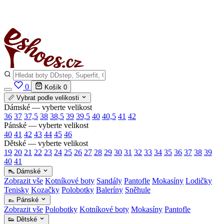
✅
Vše skladem v ČR
· Expedice do 24 h · Ceny pod doporučenou cenou
0
Košík
0
📏 Vybrat podle velikosti
Dámské — vyberte velikost
36
37
37,5
38
38,5
39
39,5
40
40,5
41
42
Pánské — vyberte velikost
40
41
42
43
44
45
46
Dětské — vyberte velikost
19
20
21
22
23
24
25
26
27
28
29
30
31
32
33
34
35
36
37
38
39
40
41
👠 Dámské
Zobrazit vše
Kotníkové boty
Sandály
Pantofle
Mokasíny
Lodičky
Tenisky
Kozačky
Polobotky
Baleríny
Sněhule
👞 Pánské
Zobrazit vše
Polobotky
Kotníkové boty
Mokasíny
Pantofle
👟 Dětské