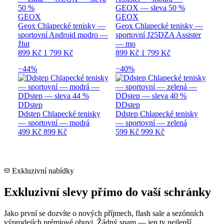
GEOX
GEOX
Geox Chlapecké tenisky —
Geox Chlapecké tenisky —
sportovní Android modro —
sportovní J25DZA Assister
žlut
— mo
899 Kč
1 799 Kč
899 Kč
1 799 Kč
−44%
−40%
DDstep
DDstep
Ddstep Chlapecké tenisky
Ddstep Chlapecké tenisky
— sportovní — modrá
— sportovní — zelená
499 Kč
899 Kč
599 Kč
999 Kč
Exkluzivní nabídky
Exkluzivní slevy přímo do vaší schránky
Jako první se dozvíte o nových příjmech, flash sale a sezónních
výprodejích prémiové obuvi. Žádný spam — jen ty nejlepší