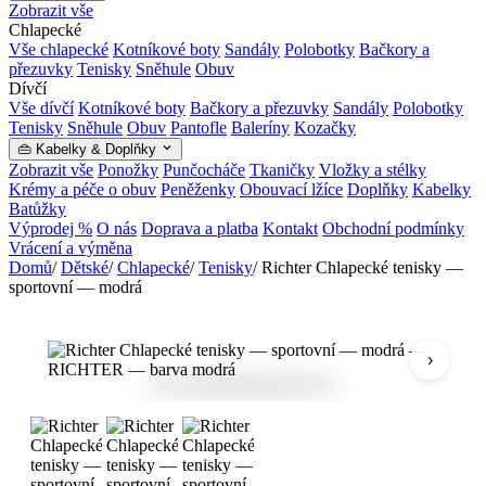
Zobrazit vše
Chlapecké
Vše chlapecké
Kotníkové boty
Sandály
Polobotky
Bačkory a
přezuvky
Tenisky
Sněhule
Obuv
Dívčí
Vše dívčí
Kotníkové boty
Bačkory a přezuvky
Sandály
Polobotky
Tenisky
Sněhule
Obuv
Pantofle
Baleríny
Kozačky
👜 Kabelky & Doplňky
Zobrazit vše
Ponožky
Punčocháče
Tkaničky
Vložky a stélky
Krémy a péče o obuv
Peněženky
Obouvací lžíce
Doplňky
Kabelky
Batůžky
Výprodej %
O nás
Doprava a platba
Kontakt
Obchodní podmínky
Vrácení a výměna
Domů
/
Dětské
/
Chlapecké
/
Tenisky
/
Richter Chlapecké tenisky —
sportovní — modrá
›