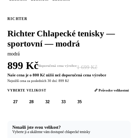
RICHTER
Richter Chlapecké tenisky —
sportovní — modrá
modrá
899 Kč
doporučená cena výrobce
1 699 Kč
−47 %
Naše cena je o 800 Kč nižší než doporučená cena výrobce
Nejnižší cena za posledních 30 dní: 899 Kč
VYBERTE VELIKOST
📏 Průvodce velikostmi
27
28
32
33
35
Nenašli jste svou velikost?
Vyberte ji a ukážeme vám dostupné chlapecké tenisky