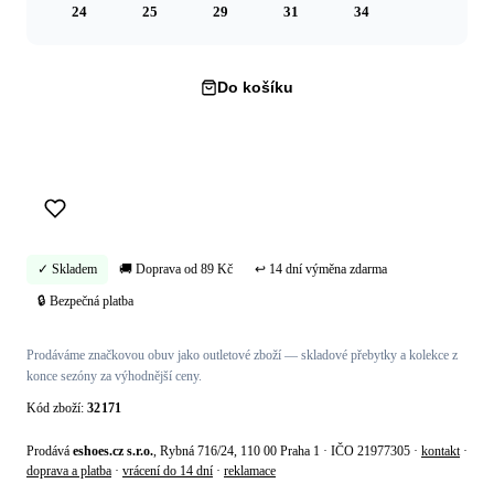
24
25
29
31
34
Do košíku
Koupit hned →
✓ Skladem
🚚 Doprava od 89 Kč
↩ 14 dní výměna zdarma
🔒 Bezpečná platba
Prodáváme značkovou obuv jako outletové zboží — skladové přebytky a kolekce z
konce sezóny za výhodnější ceny.
Kód zboží:
32171
Prodává
eshoes.cz s.r.o.
, Rybná 716/24, 110 00 Praha 1 · IČO 21977305 ·
kontakt
·
doprava a platba
·
vrácení do 14 dní
·
reklamace