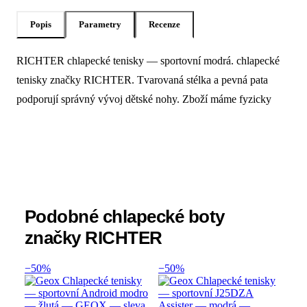
Popis
Parametry
Recenze
RICHTER chlapecké tenisky — sportovní modrá. chlapecké
Popis produktu Richter Chlapecké teni
tenisky značky RICHTER. Tvarovaná stélka a pevná pata
podporují správný vývoj dětské nohy. Zboží máme fyzicky
Podobné chlapecké boty
značky RICHTER
−50%
−50%