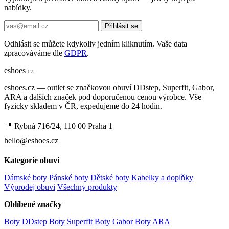
nabídky.
Přihlásit se
Odhlásit se můžete kdykoliv jedním kliknutím. Vaše data
zpracováváme dle
GDPR
.
e
shoes
.cz
eshoes.cz — outlet se značkovou obuví DDstep, Superfit, Gabor,
ARA a dalších značek pod doporučenou cenou výrobce. Vše
fyzicky skladem v ČR, expedujeme do 24 hodin.
📍 Rybná 716/24, 110 00 Praha 1
hello@eshoes.cz
Kategorie obuvi
Dámské boty
Pánské boty
Dětské boty
Kabelky a doplňky
Výprodej obuvi
Všechny produkty
Oblíbené značky
Boty DDstep
Boty Superfit
Boty Gabor
Boty ARA