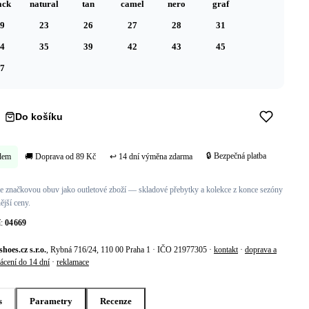
ack
natural
tan
camel
nero
graf
9
23
26
27
28
31
4
35
39
42
43
45
7
Do košíku
Koupit hned →
🔒 Bezpečná platba
dem
🚚 Doprava od 89 Kč
↩ 14 dní výměna zdarma
 značkovou obuv jako outletové zboží — skladové přebytky a kolekce z konce sezóny
ější ceny.
í:
04669
shoes.cz s.r.o.
, Rybná 716/24, 110 00 Praha 1 · IČO 21977305 ·
kontakt
·
doprava a
ácení do 14 dní
·
reklamace
s
Parametry
Recenze