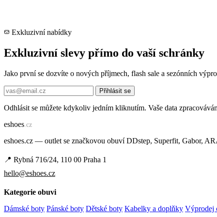
Exkluzivní nabídky
Exkluzivní slevy přímo do vaší schránky
Jako první se dozvíte o nových příjmech, flash sale a sezónních výp
Přihlásit se
Odhlásit se můžete kdykoliv jedním kliknutím. Vaše data zpracovává
e
shoes
.cz
eshoes.cz — outlet se značkovou obuví DDstep, Superfit, Gabor, A
📍 Rybná 716/24, 110 00 Praha 1
hello@eshoes.cz
Kategorie obuvi
Dámské boty
Pánské boty
Dětské boty
Kabelky a doplňky
Výprodej 