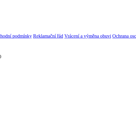
hodní podmínky
Reklamační řád
Vrácení a výměna obuvi
Ochrana oso
0