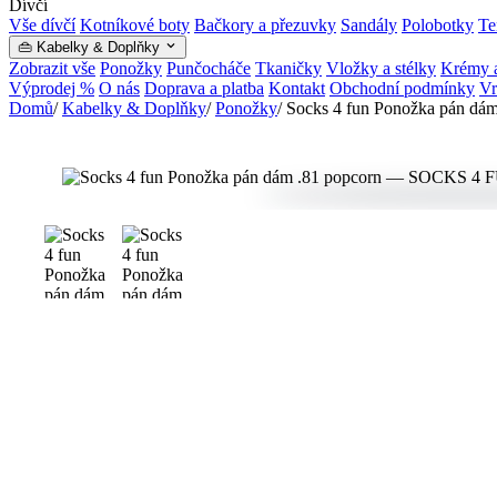
Dívčí
Vše dívčí
Kotníkové boty
Bačkory a přezuvky
Sandály
Polobotky
Te
👜 Kabelky & Doplňky
Zobrazit vše
Ponožky
Punčocháče
Tkaničky
Vložky a stélky
Krémy a
Výprodej %
O nás
Doprava a platba
Kontakt
Obchodní podmínky
Vr
Domů
/
Kabelky & Doplňky
/
Ponožky
/
Socks 4 fun Ponožka pán dám