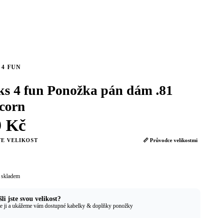
 4 FUN
ks 4 fun Ponožka pán dám .81
corn
9 Kč
E VELIKOST
📏 Průvodce velikostmi
 skladem
li jste svou velikost?
e ji a ukážeme vám dostupné kabelky & doplňky ponožky