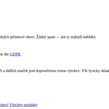
rodejích prémiové obuvi. Žádný spam — jen ty nejlepší nabídky.
me dle
GDPR
.
RA a dalších značek pod doporučenou cenou výrobce. Vše fyzicky skl
obuvi
Všechny produkty