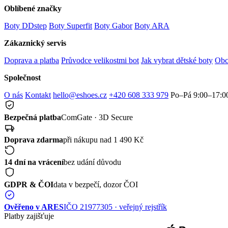
Oblíbené značky
Boty DDstep
Boty Superfit
Boty Gabor
Boty ARA
Zákaznický servis
Doprava a platba
Průvodce velikostmi bot
Jak vybrat dětské boty
Obc
Společnost
O nás
Kontakt
hello@eshoes.cz
+420 608 333 979
Po–Pá 9:00–17:0
Bezpečná platba
ComGate · 3D Secure
Doprava zdarma
při nákupu nad 1 490 Kč
14 dní na vrácení
bez udání důvodu
GDPR & ČOI
data v bezpečí, dozor ČOI
Ověřeno v ARES
IČO 21977305 · veřejný rejstřík
Platby zajišťuje