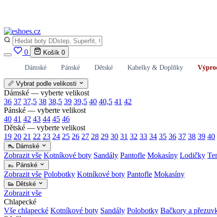
0
Košík
0
Dámské
Pánské
Dětské
Kabelky & Doplňky
Výpro
📏 Vybrat podle velikosti
Dámské — vyberte velikost
36
37
37,5
38
38,5
39
39,5
40
40,5
41
42
Pánské — vyberte velikost
40
41
42
43
44
45
46
Dětské — vyberte velikost
19
20
21
22
23
24
25
26
27
28
29
30
31
32
33
34
35
36
37
38
39
40
👠 Dámské
Zobrazit vše
Kotníkové boty
Sandály
Pantofle
Mokasíny
Lodičky
Te
👞 Pánské
Zobrazit vše
Polobotky
Kotníkové boty
Pantofle
Mokasíny
👟 Dětské
Zobrazit vše
Chlapecké
Vše chlapecké
Kotníkové boty
Sandály
Polobotky
Bačkory a přezuv