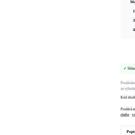
bl
1
3
4
✓ Skla
Prodáváme
za výhodn
Kód zbož
Prodává
e
platba
·
vr
Popi