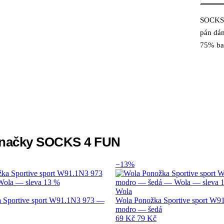
SOCKS 
Popi
pán dá
75% ba
 značky SOCKS 4 FUN
−13%
Wola
 Sportive sport W91.1N3 973 —
Wola Ponožka Sportive sport W9
modro — šedá
69 Kč
79 Kč