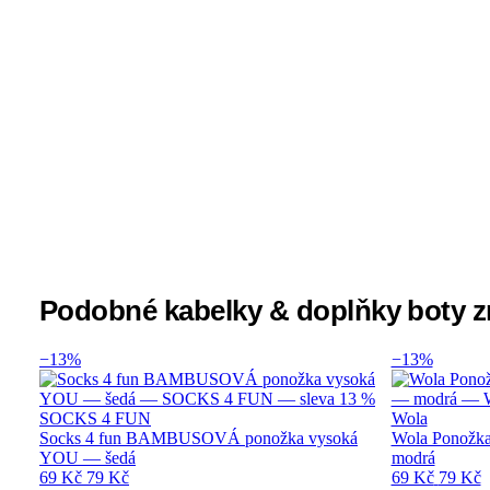
Podobné kabelky & doplňky boty
−13%
−13%
SOCKS 4 FUN
Wola
Socks 4 fun BAMBUSOVÁ ponožka vysoká
Wola Ponožka
YOU — šedá
modrá
69 Kč
79 Kč
69 Kč
79 Kč