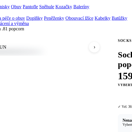
nisky
Obuv
Pantofle
Sněhule
Kozačky
Baleríny
 péče o obuv
Doplňky
Peněženky
Obouvací lžíce
Kabelky
Batůžky
ácení a výměna
 .81 popcorn
SOCKS
›
Soc
pop
15
VYBERT
36
✓ Vel. 36
Nenaš
Vybert