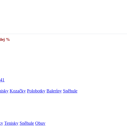
✅
Vše skladem v ČR
· Expedice do 24 h · Ceny pod doporučenou cenou
dej %
41
nisky
Kozačky
Polobotky
Baleríny
Sněhule
ky
Tenisky
Sněhule
Obuv