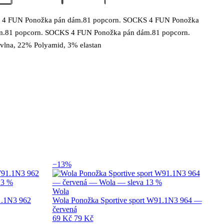
4 FUN Ponožka pán dám.81 popcorn. SOCKS 4 FUN Ponožka
s produktu Socks 4 fun Ponožka pán dám .8
m.81 popcorn. SOCKS 4 FUN Ponožka pán dám.81 popcorn.
vlna, 22% Polyamid, 3% elastan
−13%
Wola
1.1N3 962
Wola Ponožka Sportive sport W91.1N3 964 —
červená
69 Kč
79 Kč