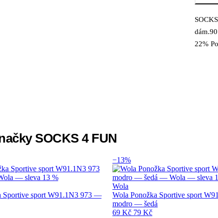
SOCKS 
Popi
dám.90
22% Po
 značky SOCKS 4 FUN
−13%
Wola
 Sportive sport W91.1N3 973 —
Wola Ponožka Sportive sport W9
modro — šedá
69 Kč
79 Kč