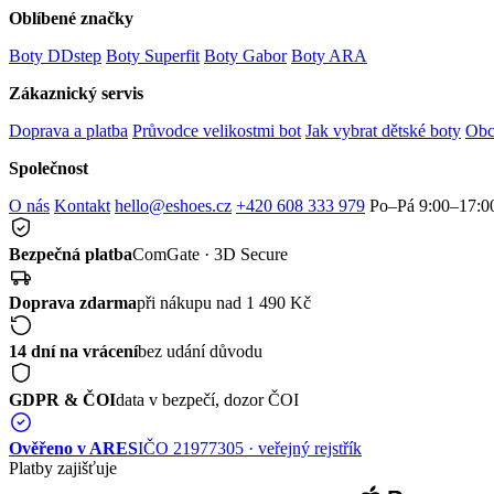
Oblíbené značky
Boty DDstep
Boty Superfit
Boty Gabor
Boty ARA
Zákaznický servis
Doprava a platba
Průvodce velikostmi bot
Jak vybrat dětské boty
Obc
Společnost
O nás
Kontakt
hello@eshoes.cz
+420 608 333 979
Po–Pá 9:00–17:0
Bezpečná platba
ComGate · 3D Secure
Doprava zdarma
při nákupu nad 1 490 Kč
14 dní na vrácení
bez udání důvodu
GDPR & ČOI
data v bezpečí, dozor ČOI
Ověřeno v ARES
IČO 21977305 · veřejný rejstřík
Platby zajišťuje