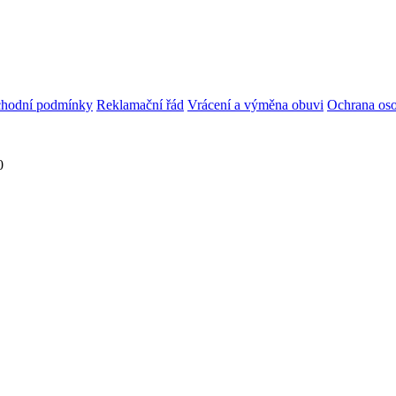
hodní podmínky
Reklamační řád
Vrácení a výměna obuvi
Ochrana oso
0