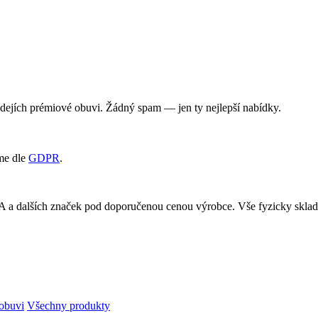
rodejích prémiové obuvi. Žádný spam — jen ty nejlepší nabídky.
me dle
GDPR
.
RA a dalších značek pod doporučenou cenou výrobce. Vše fyzicky skl
obuvi
Všechny produkty