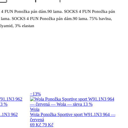
4 FUN Ponožka pán dám.90 lama. SOCKS 4 FUN Ponožka pán
s produktu Socks 4 fun Ponožka pán dám .9
 lama. SOCKS 4 FUN Ponožka pán dám.90 lama. 75% bavlna,
lyamid, 3% elastan
−13%
Wola
1.1N3 962
Wola Ponožka Sportive sport W91.1N3 964 —
červená
69 Kč
79 Kč