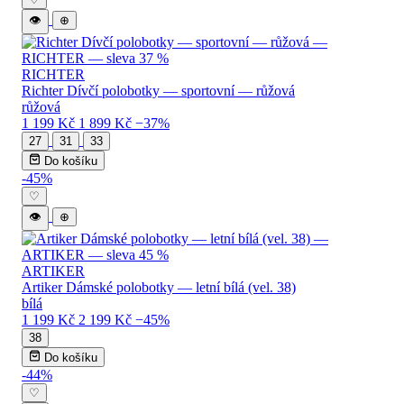
👁
⊕
RICHTER
Richter Dívčí polobotky — sportovní — růžová
růžová
1 199 Kč
1 899 Kč
−37%
27
31
33
Do košíku
-45%
♡
👁
⊕
ARTIKER
Artiker Dámské polobotky — letní bílá (vel. 38)
bílá
1 199 Kč
2 199 Kč
−45%
38
Do košíku
-44%
♡