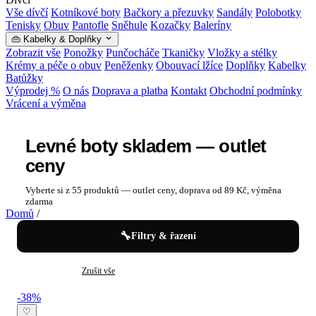
Vše dívčí
Kotníkové boty
Bačkory a přezuvky
Sandály
Polobotky
Tenisky
Obuv
Pantofle
Sněhule
Kozačky
Baleríny
👜 Kabelky & Doplňky
Zobrazit vše
Ponožky
Punčocháče
Tkaničky
Vložky a stélky
Krémy a péče o obuv
Peněženky
Obouvací lžíce
Doplňky
Kabelky
Batůžky
Výprodej %
O nás
Doprava a platba
Kontakt
Obchodní podmínky
Vrácení a výměna
Levné boty skladem — outlet
ceny
Vyberte si z 55 produktů — outlet ceny, doprava od 89 Kč, výměna
zdarma
Domů
/
🔧
Filtry & řazení
✕
Polobotky
Zrušit vše
Levné boty skladem — outlet ceny — kat
-38%
♡