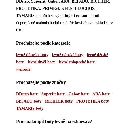
DDstep, Superfit, Gabor, ARA, BEFADO, RICHTER,
PROTETIKA, PRIMIGI, KEEN, FLUCHOS,
TAMARIS
a dalších se
výhodnými cenami
oproti
doporučené maloobchodní ceně. Veškerá obuv je skladem v
ČR.
Procházejte podle kategorie
levné dámské boty
·
levné pánské boty
·
levné dětské
boty
·
levné dívčí boty
·
levné chlapecké boty
·
výprodej
Procházejte podle značky
DDstep boty
·
Superfit boty
·
Gabor boty
·
ARA boty
·
BEFADO boty
·
RICHTER boty
·
PROTETIKA boty
·
TAMARIS boty
Proč nakoupit boty levně na eshoes.cz?