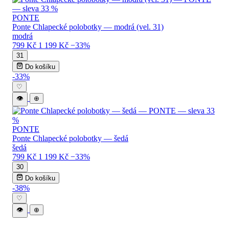
PONTE
Ponte Chlapecké polobotky — modrá (vel. 31)
modrá
799 Kč
1 199 Kč
−33%
31
Do košíku
-33%
♡
👁
⊕
PONTE
Ponte Chlapecké polobotky — šedá
šedá
799 Kč
1 199 Kč
−33%
30
Do košíku
-38%
♡
👁
⊕