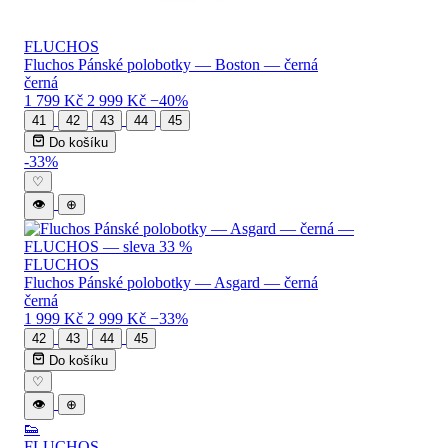
FLUCHOS
Fluchos Pánské polobotky — Boston — černá
černá
1 799 Kč
2 999 Kč
−40%
41
42
43
44
45
Do košíku
-33%
♡
👁
⊕
FLUCHOS
Fluchos Pánské polobotky — Asgard — černá
černá
1 999 Kč
2 999 Kč
−33%
42
43
44
45
Do košíku
♡
👁
⊕
👟
FLUCHOS