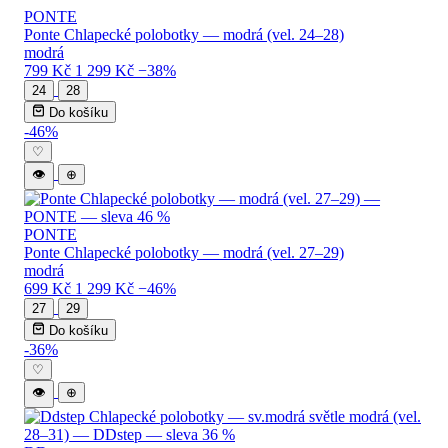
PONTE
Ponte Chlapecké polobotky — modrá (vel. 24–28)
modrá
799 Kč
1 299 Kč
−38%
24
28
Do košíku
-46%
♡
👁
⊕
PONTE
Ponte Chlapecké polobotky — modrá (vel. 27–29)
modrá
699 Kč
1 299 Kč
−46%
27
29
Do košíku
-36%
♡
👁
⊕