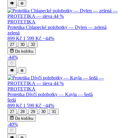
👁
⊕
PROTETIKA
Protetika Chlapecké polobotky — Dylen — zelená
zelená
899 Kč
1 599 Kč
−44%
27
30
32
Do košíku
-44%
♡
👁
⊕
PROTETIKA
Protetika Dívčí polobotky — Kayla — šedá
šedá
899 Kč
1 599 Kč
−44%
27
28
29
30
31
Do košíku
-40%
♡
👁
⊕