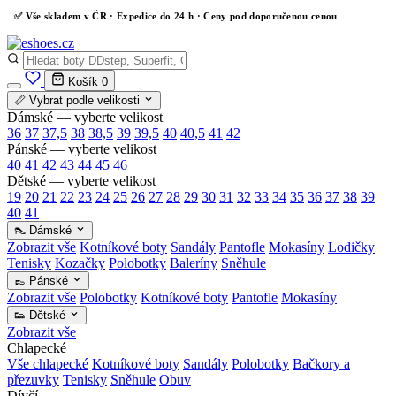
✅
Vše skladem v ČR
· Expedice do 24 h · Ceny pod doporučenou cenou
Košík
0
📏 Vybrat podle velikosti
Dámské — vyberte velikost
36
37
37,5
38
38,5
39
39,5
40
40,5
41
42
Pánské — vyberte velikost
40
41
42
43
44
45
46
Dětské — vyberte velikost
19
20
21
22
23
24
25
26
27
28
29
30
31
32
33
34
35
36
37
38
39
40
41
👠 Dámské
Zobrazit vše
Kotníkové boty
Sandály
Pantofle
Mokasíny
Lodičky
Tenisky
Kozačky
Polobotky
Baleríny
Sněhule
👞 Pánské
Zobrazit vše
Polobotky
Kotníkové boty
Pantofle
Mokasíny
👟 Dětské
Zobrazit vše
Chlapecké
Vše chlapecké
Kotníkové boty
Sandály
Polobotky
Bačkory a
přezuvky
Tenisky
Sněhule
Obuv
Dívčí