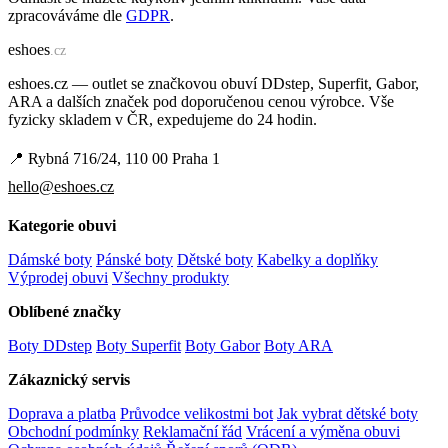
zpracováváme dle
GDPR
.
e
shoes
.cz
eshoes.cz — outlet se značkovou obuví DDstep, Superfit, Gabor,
ARA a dalších značek pod doporučenou cenou výrobce. Vše
fyzicky skladem v ČR, expedujeme do 24 hodin.
📍 Rybná 716/24, 110 00 Praha 1
hello@eshoes.cz
Kategorie obuvi
Dámské boty
Pánské boty
Dětské boty
Kabelky a doplňky
Výprodej obuvi
Všechny produkty
Oblíbené značky
Boty DDstep
Boty Superfit
Boty Gabor
Boty ARA
Zákaznický servis
Doprava a platba
Průvodce velikostmi bot
Jak vybrat dětské boty
Obchodní podmínky
Reklamační řád
Vrácení a výměna obuvi