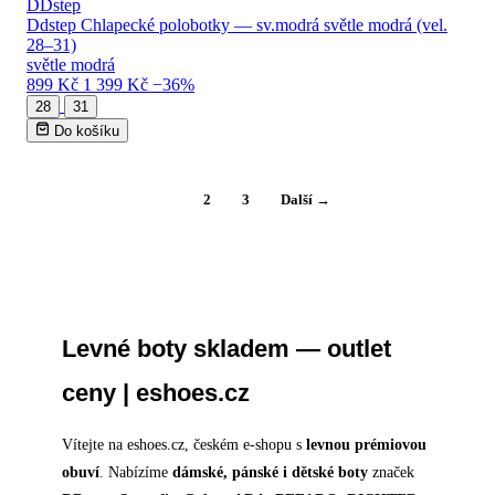
DDstep
Ddstep Chlapecké polobotky — sv.modrá světle modrá (vel.
28–31)
světle modrá
899 Kč
1 399 Kč
−36%
28
31
Do košíku
1
2
3
Další →
Levné boty skladem — outlet
ceny | eshoes.cz
Vítejte na eshoes.cz, českém e-shopu s
levnou prémiovou
obuví
. Nabízíme
dámské, pánské i dětské boty
značek