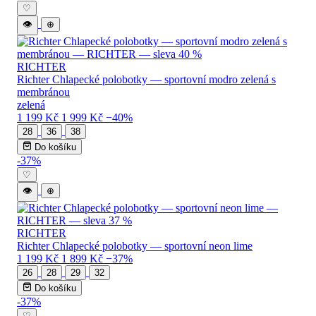
♡
👁
⊕
RICHTER
Richter Chlapecké polobotky — sportovní modro zelená s
membránou
zelená
1 199 Kč
1 999 Kč
−40%
28
36
38
Do košíku
-37%
♡
👁
⊕
RICHTER
Richter Chlapecké polobotky — sportovní neon lime
1 199 Kč
1 899 Kč
−37%
26
28
29
32
Do košíku
-37%
♡