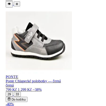
👁
⊕
PONTE
Ponte Chlapecké polobotky — černá
černá
799 Kč
1 299 Kč
−38%
29
33
Do košíku
-40%