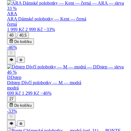
ARA
ARA Dámské polobotky — Kent — černá
černá
1 999 Kč
2 999 Kč
−33%
40
40,5
Do košíku
-46%
♡
👁
⊕
DDstep
Ddstep Dívčí polobotky — M — modrá
modrá
699 Kč
1 299 Kč
−46%
27
Do košíku
-33%
♡
👁
⊕