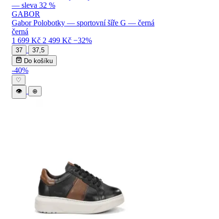
GABOR
Gabor Polobotky — sportovní šíře G — černá
černá
1 699 Kč
2 499 Kč
−32%
37
37,5
Do košíku
-40%
♡
👁
⊕