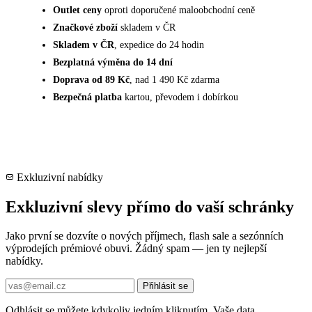
Outlet ceny
oproti doporučené maloobchodní ceně
Značkové zboží
skladem v ČR
Skladem v ČR
, expedice do 24 hodin
Bezplatná výměna do 14 dní
Doprava od 89 Kč
, nad 1 490 Kč zdarma
Bezpečná platba
kartou, převodem i dobírkou
Exkluzivní nabídky
Exkluzivní slevy přímo do vaší schránky
Jako první se dozvíte o nových příjmech, flash sale a sezónních
výprodejích prémiové obuvi. Žádný spam — jen ty nejlepší
nabídky.
Přihlásit se
Odhlásit se můžete kdykoliv jedním kliknutím. Vaše data