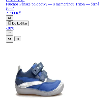
Fluchos Pánské polobotky — s membránou Triton — černá
černá
2 799 Kč
41
Do košíku
-38%
♡
👁
⊕