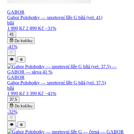
GABOR
Gabor Polobotky — sportovní šíře G bílá (vel. 41)
bílá
1 999 Kč
2 899 Kč
−31%
41
Do košíku
-41%
♡
👁
⊕
GABOR
Gabor Polobotky — sportovní šíře G bílá (vel. 37.5)
bílá
1 999 Kč
3 399 Kč
−41%
37,5
Do košíku
-32%
♡
👁
⊕