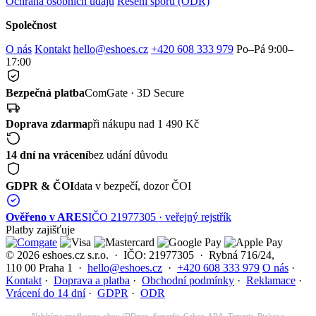
Ochrana osobních údajů
Řešení sporů (ODR)
Společnost
O nás
Kontakt
hello@eshoes.cz
+420 608 333 979
Po–Pá 9:00–
17:00
Bezpečná platba
ComGate · 3D Secure
Doprava zdarma
při nákupu nad 1 490 Kč
14 dní na vrácení
bez udání důvodu
GDPR & ČOI
data v bezpečí, dozor ČOI
Ověřeno v ARES
IČO 21977305 · veřejný rejstřík
Platby zajišťuje
© 2026 eshoes.cz s.r.o. · IČO: 21977305 · Rybná 716/24,
110 00 Praha 1 ·
hello@eshoes.cz
·
+420 608 333 979
O nás
·
Kontakt
·
Doprava a platba
·
Obchodní podmínky
·
Reklamace
·
Vrácení do 14 dní
·
GDPR
·
ODR