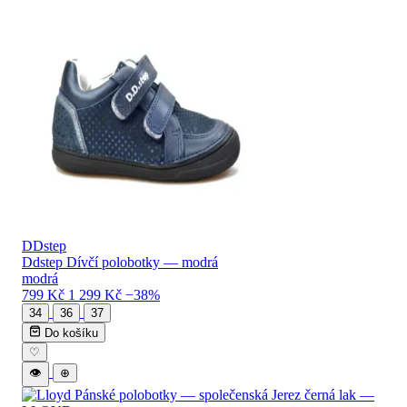
DDstep
Ddstep Dívčí polobotky — modrá
modrá
799 Kč
1 299 Kč
−38%
34
36
37
Do košíku
♡
👁
⊕