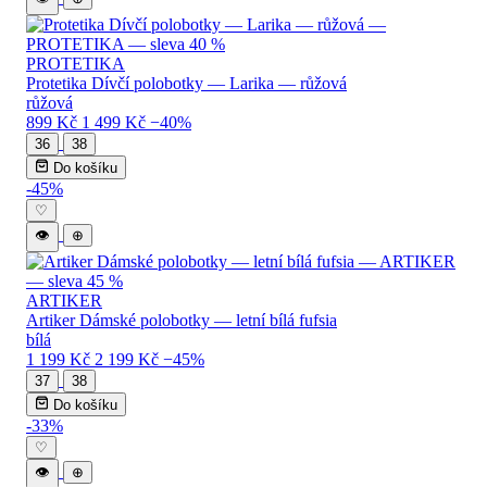
PROTETIKA
Protetika Dívčí polobotky — Larika — růžová
růžová
899 Kč
1 499 Kč
−40%
36
38
Do košíku
-45%
♡
👁
⊕
ARTIKER
Artiker Dámské polobotky — letní bílá fufsia
bílá
1 199 Kč
2 199 Kč
−45%
37
38
Do košíku
-33%
♡
👁
⊕