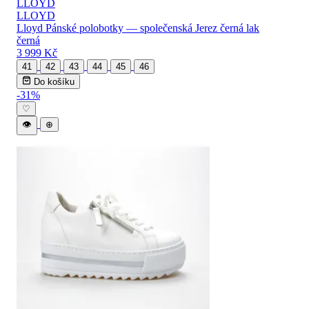
LLOYD
Lloyd Pánské polobotky — společenská Jerez černá lak
černá
3 999 Kč
41
42
43
44
45
46
Do košíku
-31%
♡
👁
⊕