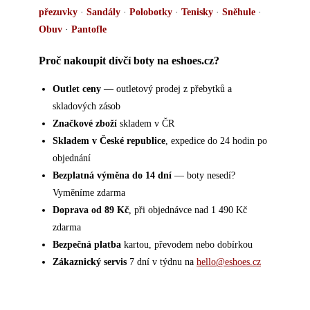
přezuvky
·
Sandály
·
Polobotky
·
Tenisky
·
Sněhule
·
Obuv
·
Pantofle
Proč nakoupit dívčí boty na eshoes.cz?
Outlet ceny
— outletový prodej z přebytků a
skladových zásob
Značkové zboží
skladem v ČR
Skladem v České republice
, expedice do 24 hodin po
objednání
Bezplatná výměna do 14 dní
— boty nesedí?
Vyměníme zdarma
Doprava od 89 Kč
, při objednávce nad 1 490 Kč
zdarma
Bezpečná platba
kartou, převodem nebo dobírkou
Zákaznický servis
7 dní v týdnu na
hello@eshoes.cz