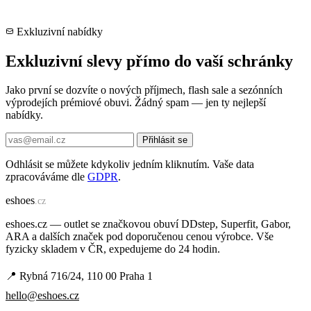
Exkluzivní nabídky
Exkluzivní slevy přímo do vaší schránky
Jako první se dozvíte o nových příjmech, flash sale a sezónních
výprodejích prémiové obuvi. Žádný spam — jen ty nejlepší
nabídky.
Přihlásit se
Odhlásit se můžete kdykoliv jedním kliknutím. Vaše data
zpracováváme dle
GDPR
.
e
shoes
.cz
eshoes.cz — outlet se značkovou obuví DDstep, Superfit, Gabor,
ARA a dalších značek pod doporučenou cenou výrobce. Vše
fyzicky skladem v ČR, expedujeme do 24 hodin.
📍 Rybná 716/24, 110 00 Praha 1
hello@eshoes.cz