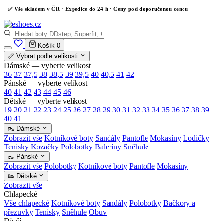
✅
Vše skladem v ČR
· Expedice do 24 h · Ceny pod doporučenou cenou
Košík
0
📏 Vybrat podle velikosti
Dámské — vyberte velikost
36
37
37,5
38
38,5
39
39,5
40
40,5
41
42
Pánské — vyberte velikost
40
41
42
43
44
45
46
Dětské — vyberte velikost
19
20
21
22
23
24
25
26
27
28
29
30
31
32
33
34
35
36
37
38
39
40
41
👠 Dámské
Zobrazit vše
Kotníkové boty
Sandály
Pantofle
Mokasíny
Lodičky
Tenisky
Kozačky
Polobotky
Baleríny
Sněhule
👞 Pánské
Zobrazit vše
Polobotky
Kotníkové boty
Pantofle
Mokasíny
👟 Dětské
Zobrazit vše
Chlapecké
Vše chlapecké
Kotníkové boty
Sandály
Polobotky
Bačkory a
přezuvky
Tenisky
Sněhule
Obuv
Dívčí