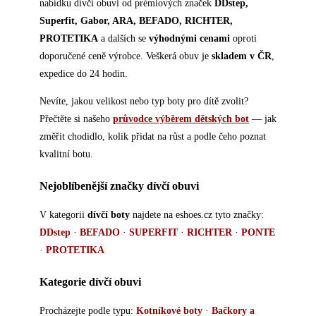
nabídku dívčí obuvi od prémiových značek
DDstep,
Superfit, Gabor, ARA, BEFADO, RICHTER,
PROTETIKA
a dalších se
výhodnými cenami
oproti
doporučené ceně výrobce. Veškerá obuv je
skladem v ČR
,
expedice do 24 hodin.
Nevíte, jakou velikost nebo typ boty pro dítě zvolit?
Přečtěte si našeho
průvodce výběrem dětských bot
— jak
změřit chodidlo, kolik přidat na růst a podle čeho poznat
kvalitní botu.
Nejoblíbenější značky dívčí obuvi
V kategorii
dívčí boty
najdete na eshoes.cz tyto značky:
DDstep
·
BEFADO
·
SUPERFIT
·
RICHTER
·
PONTE
·
PROTETIKA
Kategorie dívčí obuvi
Procházejte podle typu:
Kotníkové boty
·
Bačkory a