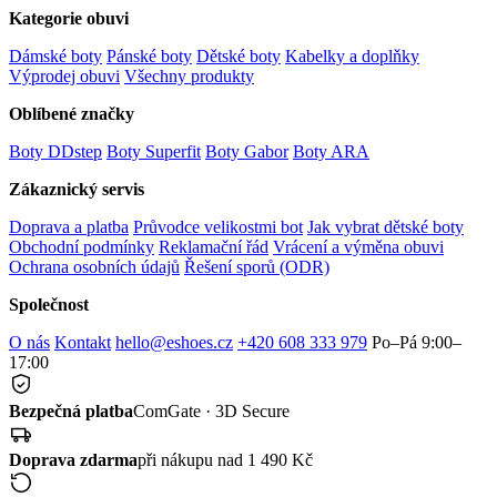
Kategorie obuvi
Dámské boty
Pánské boty
Dětské boty
Kabelky a doplňky
Výprodej obuvi
Všechny produkty
Oblíbené značky
Boty DDstep
Boty Superfit
Boty Gabor
Boty ARA
Zákaznický servis
Doprava a platba
Průvodce velikostmi bot
Jak vybrat dětské boty
Obchodní podmínky
Reklamační řád
Vrácení a výměna obuvi
Ochrana osobních údajů
Řešení sporů (ODR)
Společnost
O nás
Kontakt
hello@eshoes.cz
+420 608 333 979
Po–Pá 9:00–
17:00
Bezpečná platba
ComGate · 3D Secure
Doprava zdarma
při nákupu nad 1 490 Kč