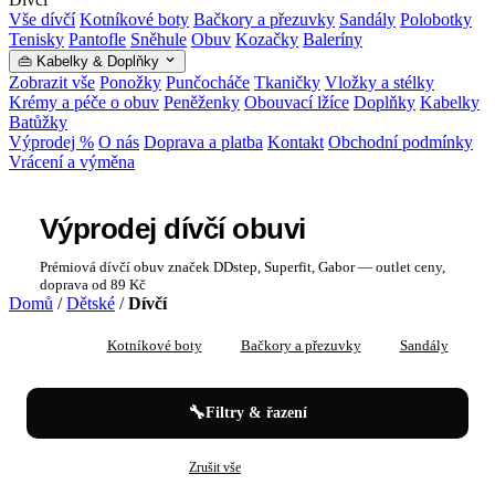
Vše dívčí
Kotníkové boty
Bačkory a přezuvky
Sandály
Polobotky
Tenisky
Pantofle
Sněhule
Obuv
Kozačky
Baleríny
👜 Kabelky & Doplňky
Zobrazit vše
Ponožky
Punčocháče
Tkaničky
Vložky a stélky
Krémy a péče o obuv
Peněženky
Obouvací lžíce
Doplňky
Kabelky
Batůžky
Výprodej %
O nás
Doprava a platba
Kontakt
Obchodní podmínky
Vrácení a výměna
Výprodej dívčí obuvi
Prémiová dívčí obuv značek DDstep, Superfit, Gabor — outlet ceny,
doprava od 89 Kč
Domů
/
Dětské
/
Dívčí
Vše
Kotníkové boty
Bačkory a přezuvky
Sandály
P
🔧
Filtry & řazení
✕
✕
Dívčí
Výprodej
Zrušit vše