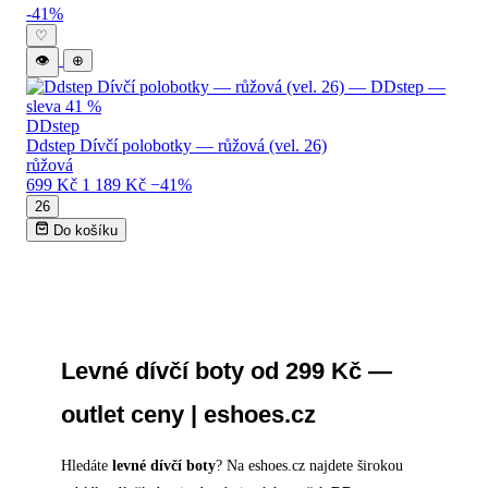
Výprodej dívčí obuvi — katalog produktů
-41%
♡
👁
⊕
DDstep
Ddstep Dívčí polobotky — růžová (vel. 26)
růžová
699 Kč
1 189 Kč
−41%
26
Do košíku
Levné dívčí boty od 299 Kč —
outlet ceny | eshoes.cz
Hledáte
levné dívčí boty
? Na eshoes.cz najdete širokou