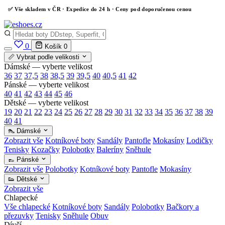
✅
Vše skladem v ČR
· Expedice do 24 h · Ceny pod doporučenou cenou
0
Košík
0
📏 Vybrat podle velikosti
Dámské — vyberte velikost
36
37
37,5
38
38,5
39
39,5
40
40,5
41
42
Pánské — vyberte velikost
40
41
42
43
44
45
46
Dětské — vyberte velikost
19
20
21
22
23
24
25
26
27
28
29
30
31
32
33
34
35
36
37
38
39
40
41
👠 Dámské
Zobrazit vše
Kotníkové boty
Sandály
Pantofle
Mokasíny
Lodičky
Tenisky
Kozačky
Polobotky
Baleríny
Sněhule
👞 Pánské
Zobrazit vše
Polobotky
Kotníkové boty
Pantofle
Mokasíny
👟 Dětské
Zobrazit vše
Chlapecké
Vše chlapecké
Kotníkové boty
Sandály
Polobotky
Bačkory a
přezuvky
Tenisky
Sněhule
Obuv
Dívčí