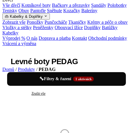
Vše dívčí
Kotníkové boty
Bačkory a přezuvky
Sandály
Polobotky
Tenisky
Obuv
Pantofle
Sněhule
Kozačky
Baleríny
👜 Kabelky & Doplňky
Zobrazit vše
Ponožky
Punčocháče
Tkaničky
Krémy a péče o obuv
Vložky a stélky
Peněženky
Obouvací lžíce
Doplňky
Batůžky
Kabelky
Výprodej %
O nás
Doprava a platba
Kontakt
Obchodní podmínky
Vrácení a výměna
Levné boty PEDAG
Domů
/
Produkty
/
PEDAG
🔧
Filtry & řazení
1 aktivních
✕
PEDAG
Zrušit vše
Levné boty PEDAG — katalog produktů (