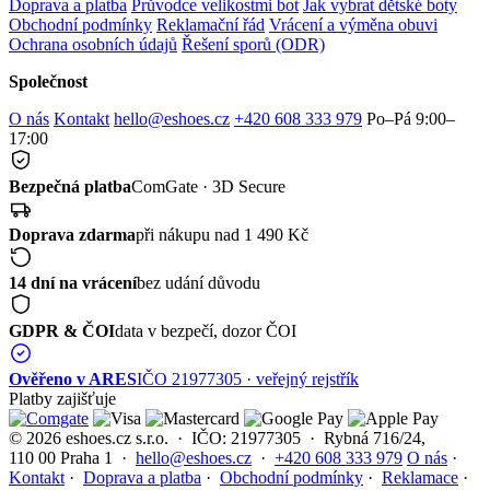
Doprava a platba
Průvodce velikostmi bot
Jak vybrat dětské boty
Obchodní podmínky
Reklamační řád
Vrácení a výměna obuvi
Ochrana osobních údajů
Řešení sporů (ODR)
Společnost
O nás
Kontakt
hello@eshoes.cz
+420 608 333 979
Po–Pá 9:00–
17:00
Bezpečná platba
ComGate · 3D Secure
Doprava zdarma
při nákupu nad 1 490 Kč
14 dní na vrácení
bez udání důvodu
GDPR & ČOI
data v bezpečí, dozor ČOI
Ověřeno v ARES
IČO 21977305 · veřejný rejstřík
Platby zajišťuje
© 2026 eshoes.cz s.r.o. · IČO: 21977305 · Rybná 716/24,
110 00 Praha 1 ·
hello@eshoes.cz
·
+420 608 333 979
O nás
·
Kontakt
·
Doprava a platba
·
Obchodní podmínky
·
Reklamace
·