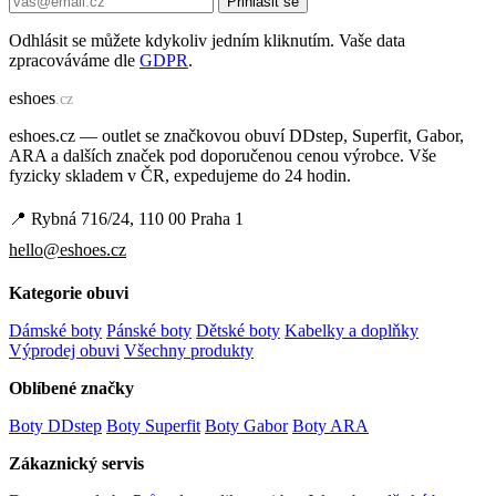
Přihlásit se
Odhlásit se můžete kdykoliv jedním kliknutím. Vaše data
zpracováváme dle
GDPR
.
e
shoes
.cz
eshoes.cz — outlet se značkovou obuví DDstep, Superfit, Gabor,
ARA a dalších značek pod doporučenou cenou výrobce. Vše
fyzicky skladem v ČR, expedujeme do 24 hodin.
📍 Rybná 716/24, 110 00 Praha 1
hello@eshoes.cz
Kategorie obuvi
Dámské boty
Pánské boty
Dětské boty
Kabelky a doplňky
Výprodej obuvi
Všechny produkty
Oblíbené značky
Boty DDstep
Boty Superfit
Boty Gabor
Boty ARA
Zákaznický servis