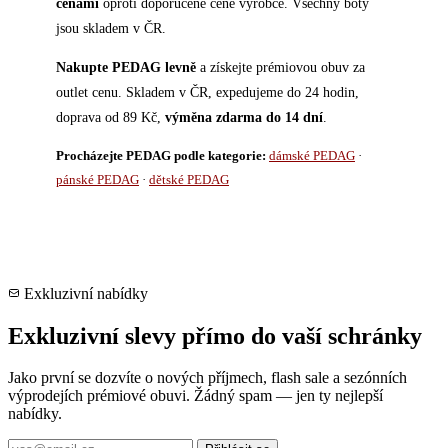
cenami
oproti doporučené ceně výrobce. Všechny boty
jsou skladem v ČR.
Nakupte PEDAG levně
a získejte prémiovou obuv za
outlet cenu. Skladem v ČR, expedujeme do 24 hodin,
doprava od 89 Kč,
výměna zdarma do 14 dní
.
Procházejte PEDAG podle kategorie:
dámské PEDAG
·
pánské PEDAG
·
dětské PEDAG
Exkluzivní nabídky
Exkluzivní slevy přímo do vaší schránky
Jako první se dozvíte o nových příjmech, flash sale a sezónních
výprodejích prémiové obuvi. Žádný spam — jen ty nejlepší
nabídky.