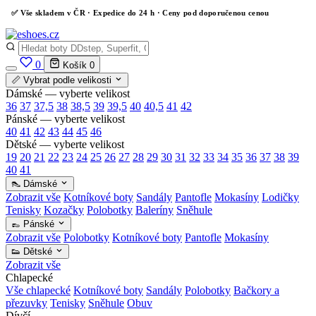
✅
Vše skladem v ČR
· Expedice do 24 h · Ceny pod doporučenou cenou
0
Košík
0
📏 Vybrat podle velikosti
Dámské — vyberte velikost
36
37
37,5
38
38,5
39
39,5
40
40,5
41
42
Pánské — vyberte velikost
40
41
42
43
44
45
46
Dětské — vyberte velikost
19
20
21
22
23
24
25
26
27
28
29
30
31
32
33
34
35
36
37
38
39
40
41
👠 Dámské
Zobrazit vše
Kotníkové boty
Sandály
Pantofle
Mokasíny
Lodičky
Tenisky
Kozačky
Polobotky
Baleríny
Sněhule
👞 Pánské
Zobrazit vše
Polobotky
Kotníkové boty
Pantofle
Mokasíny
👟 Dětské
Zobrazit vše
Chlapecké
Vše chlapecké
Kotníkové boty
Sandály
Polobotky
Bačkory a
přezuvky
Tenisky
Sněhule
Obuv
Dívčí